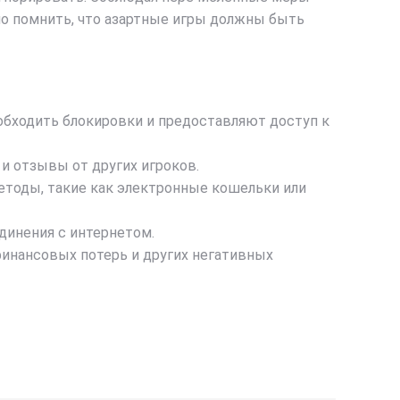
о помнить, что азартные игры должны быть
обходить блокировки и предоставляют доступ к
и отзывы от других игроков.
тоды, такие как электронные кошельки или
динения с интернетом.
инансовых потерь и других негативных