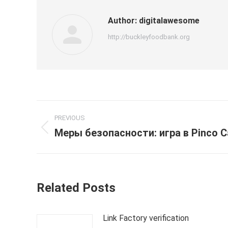
Author:
digitalawesome
http://buckleyfoodbank.org
Post
PREVIOUS
navigation
Меры безопасности: игра в Pinco C
Previous
post:
Related Posts
Link Factory verification