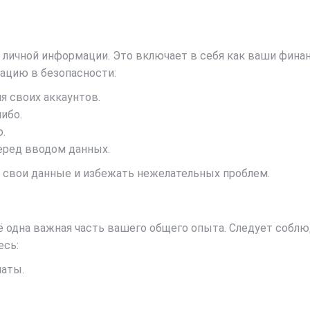
е личной информации. Это включает в себя как ваши фина
ацию в безопасности:
я своих аккаунтов.
ибо.
.
еред вводом данных.
 свои данные и избежать нежелательных проблем.
ё одна важная часть вашего общего опыта. Следует собл
есь:
латы.