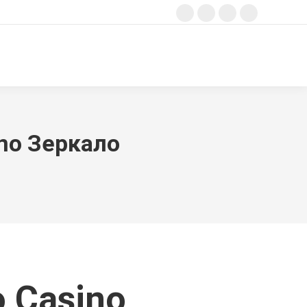
Facebook
Twitter
Instagram
YouTube
page
page
page
page
opens
opens
opens
opens
Search:
in
in
in
in
new
new
new
new
window
window
window
window
ino Зеркало
 Casino