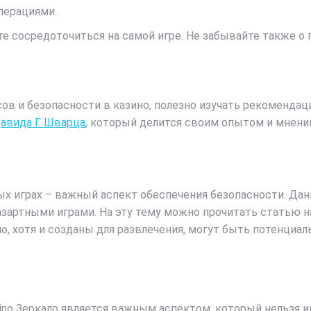
перациями.
е сосредоточиться на самой игре. Не забывайте также о 
ов и безопасности в казино, полезно изучать рекоменда
авида Г. Шварца
, который делится своим опытом и мнени
ых играх – важный аспект обеспечения безопасности. Да
азартными играми. На эту тему можно прочитать статью 
но, хотя и созданы для развлечения, могут быть потенциа
asino Зеркало является важным аспектом, который нельзя