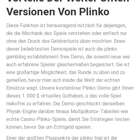
Versionen Von Plinko
Diese Funktion ist herausragend nützlich für diejenigen,
die die Mechanik des Spiels verstehen oder einfach nur
ohne den Druck des Geldverlusts üben möchten. Eines
dieser beliebtesten Demospiele ist auch die plinko
gambling establishment free Demo, die sowohl neue wie
auch erfahrene Spieler gleichermaßen begeistert. Sie ist
eine großartige Möglichkeit, das Runde zu üben und zu
genießen, bevor man sich inside die Welt der echten
Einsätze wagt. Unsere kostenlose Plinko-Demo gibt Ihnen
dieses 1. 000 $ virtuelles Guthaben, o das volle Spiel
risikofrei zu erfahren. Die Demo geschluckt denselben
Physik-Engine darüber hinaus Multiplikator-Tabellen wie
echte Casino-Plinko-Spiele, damit Sie Strategien testen
können, bevor Sie um Echtgeld spielen.
Einer der größten Pluspunkte der plinko trial ist die