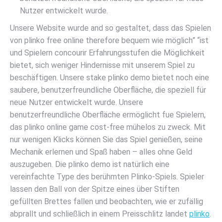
Nutzer entwickelt wurde.
Unsere Website wurde and so gestaltet, dass das Spielen
von plinko free online therefore bequem wie möglich” “ist
und Spielern concourir Erfahrungsstufen die Möglichkeit
bietet, sich weniger Hindernisse mit unserem Spiel zu
beschäftigen. Unsere stake plinko demo bietet noch eine
saubere, benutzerfreundliche Oberfläche, die speziell für
neue Nutzer entwickelt wurde. Unsere
benutzerfreundliche Oberfläche ermöglicht fue Spielern,
das plinko online game cost-free mühelos zu zweck. Mit
nur wenigen Klicks können Sie das Spiel genießen, seine
Mechanik erlernen und Spaß haben – alles ohne Geld
auszugeben. Die plinko demo ist natürlich eine
vereinfachte Type des berühmten Plinko-Spiels. Spieler
lassen den Ball von der Spitze eines über Stiften
gefüllten Brettes fallen und beobachten, wie er zufällig
abprallt und schließlich in einem Preisschlitz landet
plinko
.