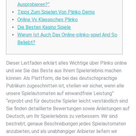
Ausprobieren?”
Tipps Zum Spielen Von Plinko Demo
Online Vs Klassisches Plinko
Die Besten Kasino Spiele
Warum Ist Auch Das Online-plinko-spiel And So
Beliebt?
Dieser Leitfaden erklärt alles Wichtige über Plinko online
und wie Sie das Beste aus Ihrem Spielerlebnis machen
können. Als Plattform, die bei das deutschsprachige
Publikum zugeschnitten ist, stellen wir sicher, wenn alle
unsere Spielautomaten auf einwandfreie Leistung”
“erprobt und für deutsche Spieler leicht verständlich sind.
Sie finden detaillierte Bewertungen sowie Anleitungen auf
Deutsch, um Ihr Spielerlebnis zu verbessern. Wir sind
bestrebt, genaue Beschreibungen jedes Spielautomaten
anzubieten, und als unabhängiger Anbieter liefern wir