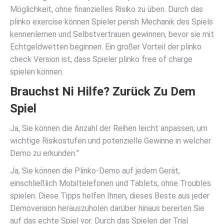
Möglichkeit, ohne finanzielles Risiko zu üben. Durch das
plinko exercise können Spieler perish Mechanik des Spiels
kennenlernen und Selbstvertrauen gewinnen, bevor sie mit
Echtgeldwetten beginnen. Ein großer Vorteil der plinko
check Version ist, dass Spieler plinko free of charge
spielen können.
Brauchst Ni Hilfe? Zurück Zu Dem
Spiel
Ja, Sie können die Anzahl der Reihen leicht anpassen, um
wichtige Risikostufen und potenzielle Gewinne in welcher
Demo zu erkunden.”
Ja, Sie können die Plinko-Demo auf jedem Gerät,
einschließlich Mobiltelefonen und Tablets, ohne Troubles
spielen. Diese Tipps helfen Ihnen, dieses Beste aus jeder
Demoversion herauszuholen darüber hinaus bereiten Sie
auf das echte Spiel vor. Durch das Spielen der Trial