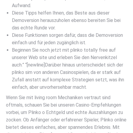
Aufwand.
Diese Tipps helfen Ihnen, das Beste aus dieser
Demoversion herauszuholen ebenso bereiten Sie bei
das echte Runde vor.
Diese Funktionen sorgen dafür, dass die Demoversion
einfach und für jeden zugänglich ist.
Beginnen Sie noch jetzt mit plinko totally free auf
unserer Web site und erleben Sie den Nervenkitzel
auch.” “[newline]Darüber hinaus unterscheidet sich der
plinko sim von anderen Casinospielen, da er stark auf
Zufall anstatt auf komplexe Strategien setzt, was ihn
einfach, aber unvorhersehbar macht.
Wenn Sie mit living room Mechaniken vertraut sind
oftmals, schauen Sie bei unseren Casino-Empfehlungen
vorbei, um Plinko o Echtgeld und echte Auszahlungen zu
zocken. Ob Anfänger oder erfahrener Spieler, Plinko online
bietet dieses einfaches, aber spannendes Erlebnis. Mit