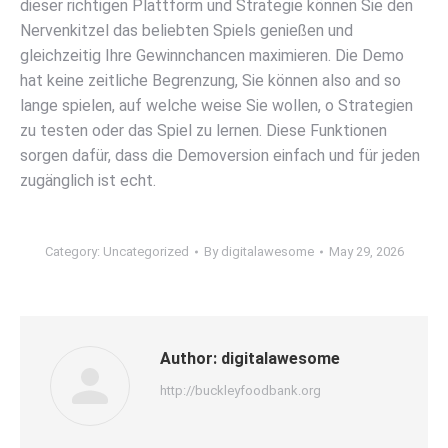
dieser richtigen Plattform und Strategie können Sie den
Nervenkitzel das beliebten Spiels genießen und
gleichzeitig Ihre Gewinnchancen maximieren. Die Demo
hat keine zeitliche Begrenzung, Sie können also and so
lange spielen, auf welche weise Sie wollen, o Strategien
zu testen oder das Spiel zu lernen. Diese Funktionen
sorgen dafür, dass die Demoversion einfach und für jeden
zugänglich ist echt.
Category:
Uncategorized
By
digitalawesome
May 29, 2026
Author:
digitalawesome
http://buckleyfoodbank.org