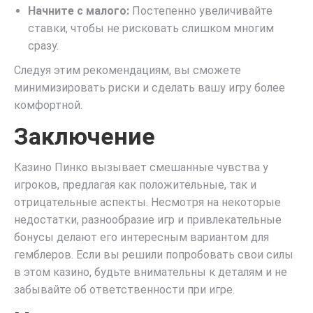
Начните с малого:
Постепенно увеличивайте
ставки, чтобы не рисковать слишком многим
сразу.
Следуя этим рекомендациям, вы сможете
минимизировать риски и сделать вашу игру более
комфортной.
Заключение
Казино Пинко вызывает смешанные чувства у
игроков, предлагая как положительные, так и
отрицательные аспекты. Несмотря на некоторые
недостатки, разнообразие игр и привлекательные
бонусы делают его интересным вариантом для
гемблеров. Если вы решили попробовать свои силы
в этом казино, будьте внимательны к деталям и не
забывайте об ответственности при игре.