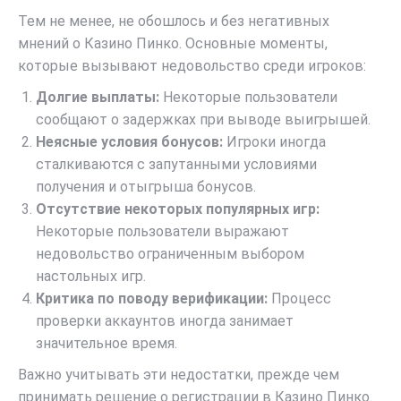
Тем не менее, не обошлось и без негативных
мнений о Казино Пинко. Основные моменты,
которые вызывают недовольство среди игроков:
Долгие выплаты:
Некоторые пользователи
сообщают о задержках при выводе выигрышей.
Неясные условия бонусов:
Игроки иногда
сталкиваются с запутанными условиями
получения и отыгрыша бонусов.
Отсутствие некоторых популярных игр:
Некоторые пользователи выражают
недовольство ограниченным выбором
настольных игр.
Критика по поводу верификации:
Процесс
проверки аккаунтов иногда занимает
значительное время.
Важно учитывать эти недостатки, прежде чем
принимать решение о регистрации в Казино Пинко.