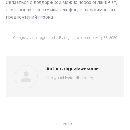
Связаться с поддержкой можно через онлайн-чат,
электронную почту или телефон, в зависимости от
предпочтений игрока.
Category:
Uncategorized
By
digitalawesome
May 28, 2026
Author:
digitalawesome
http://buckleyfoodbank.org
Post
PREVIOUS