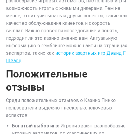
разнообразие игровых автоматов, настольных игр и
возможность играть с живыми дилерами. Тем не
менее, стоит учитывать и другие аспекты, такие как
качество обслуживания клиентов и скорость
выплат. Важно провести исследование и понять,
подходит ли это казино именно вам. Актуальную
информацию о гемблинге можно найти на страницах
экспертов, таких как
историк азартных игр Дэвид Г.
Шварц
.
Положительные
отзывы
Среди положительных отзывов о Казино Пинко
пользователи выделяют несколько ключевых
аспектов:
Богатый выбор игр:
Игроки хвалят разнообразие
игровых автоматов, от классических до