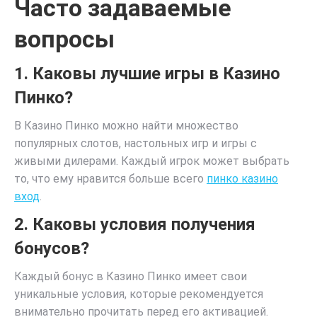
Часто задаваемые
вопросы
1. Каковы лучшие игры в Казино
Пинко?
В Казино Пинко можно найти множество
популярных слотов, настольных игр и игры с
живыми дилерами. Каждый игрок может выбрать
то, что ему нравится больше всего
пинко казино
вход
.
2. Каковы условия получения
бонусов?
Каждый бонус в Казино Пинко имеет свои
уникальные условия, которые рекомендуется
внимательно прочитать перед его активацией.