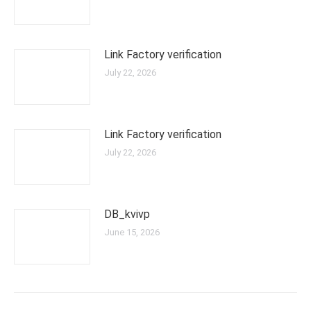
Link Factory verification
July 22, 2026
Link Factory verification
July 22, 2026
DB_kvivp
June 15, 2026