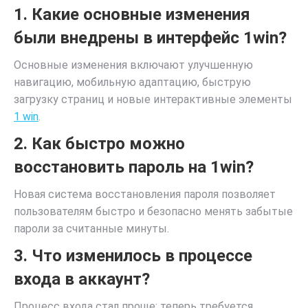
1. Какие основные изменения
были внедрены в интерфейс 1win?
Основные изменения включают улучшенную
навигацию, мобильную адаптацию, быструю
загрузку страниц и новые интерактивные элементы
1 win
.
2. Как быстро можно
восстановить пароль на 1win?
Новая система восстановления пароля позволяет
пользователям быстро и безопасно менять забытые
пароли за считанные минуты.
3. Что изменилось в процессе
входа в аккаунт?
Процесс входа стал проще: теперь требуется