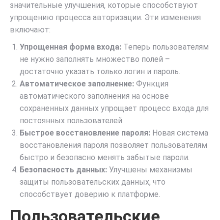
значительные улучшения, которые способствуют
упрощению процесса авторизации. Эти изменения
включают:
Упрощенная форма входа:
Теперь пользователям
не нужно заполнять множество полей –
достаточно указать только логин и пароль.
Автоматическое заполнение:
Функция
автоматического заполнения на основе
сохраненных данных упрощает процесс входа для
постоянных пользователей.
Быстрое восстановление пароля:
Новая система
восстановления пароля позволяет пользователям
быстро и безопасно менять забытые пароли.
Безопасность данных:
Улучшены механизмы
защиты пользовательских данных, что
способствует доверию к платформе.
Пользовательские