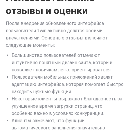
отзывы и оценки
После внедрения обновленного интерфейса
пользователи 1win активно делятся своими
впечатлениями. Основные отзывы включают
следующие моменты:
Большинство пользователей отмечают
интуитивно понятный дизайн сайта, который
позволяет новичкам легко ориентироваться.
Пользователи мобильных приложений хвалят
адаптацию интерфейса, которая помогает быстро
находить нужные функции.
Некоторые клиенты выражают благодарность за
улучшенное время загрузки страниц, что
особенно важно в условиях конкуренции.
Клиенты замечают, что функции
автоматического заполнения значительно