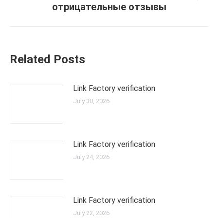
отрицательные отзывы
post:
Related Posts
Link Factory verification
July 30, 2026
Link Factory verification
July 24, 2026
Link Factory verification
July 22, 2026