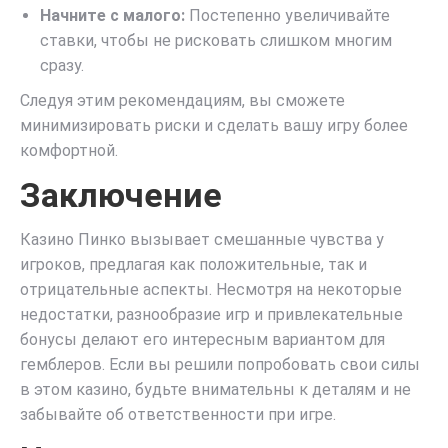
Начните с малого:
Постепенно увеличивайте
ставки, чтобы не рисковать слишком многим
сразу.
Следуя этим рекомендациям, вы сможете
минимизировать риски и сделать вашу игру более
комфортной.
Заключение
Казино Пинко вызывает смешанные чувства у
игроков, предлагая как положительные, так и
отрицательные аспекты. Несмотря на некоторые
недостатки, разнообразие игр и привлекательные
бонусы делают его интересным вариантом для
гемблеров. Если вы решили попробовать свои силы
в этом казино, будьте внимательны к деталям и не
забывайте об ответственности при игре.