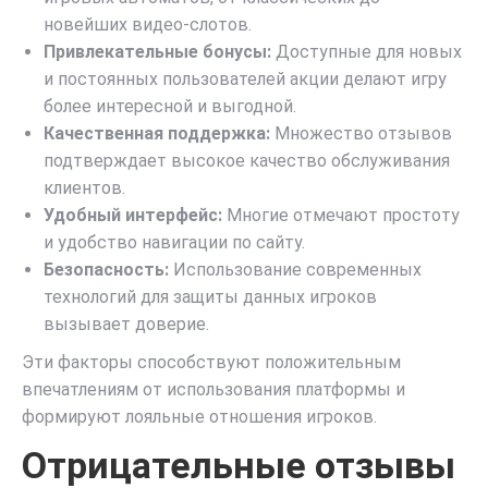
новейших видео-слотов.
Привлекательные бонусы:
Доступные для новых
и постоянных пользователей акции делают игру
более интересной и выгодной.
Качественная поддержка:
Множество отзывов
подтверждает высокое качество обслуживания
клиентов.
Удобный интерфейс:
Многие отмечают простоту
и удобство навигации по сайту.
Безопасность:
Использование современных
технологий для защиты данных игроков
вызывает доверие.
Эти факторы способствуют положительным
впечатлениям от использования платформы и
формируют лояльные отношения игроков.
Отрицательные отзывы