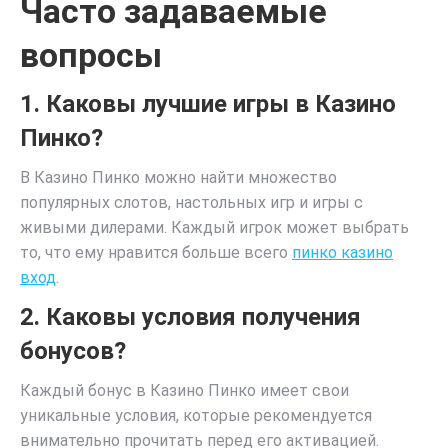
Часто задаваемые
вопросы
1. Каковы лучшие игры в Казино
Пинко?
В Казино Пинко можно найти множество
популярных слотов, настольных игр и игры с
живыми дилерами. Каждый игрок может выбрать
то, что ему нравится больше всего
пинко казино
вход
.
2. Каковы условия получения
бонусов?
Каждый бонус в Казино Пинко имеет свои
уникальные условия, которые рекомендуется
внимательно прочитать перед его активацией.