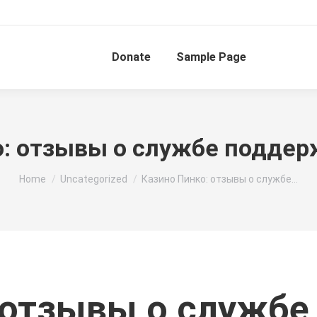
Donate
Sample Page
о: отзывы о службе поддер
You are here:
Home
Uncategorized
Казино Пинко: отзывы о службе…
 отзывы о служб