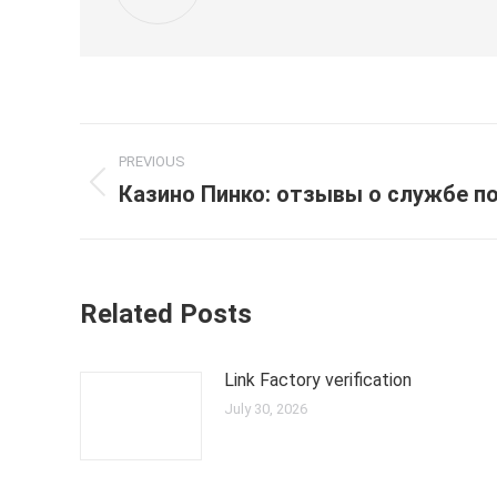
Post
PREVIOUS
navigation
Казино Пинко: отзывы о службе п
Previous
post:
Related Posts
Link Factory verification
July 30, 2026