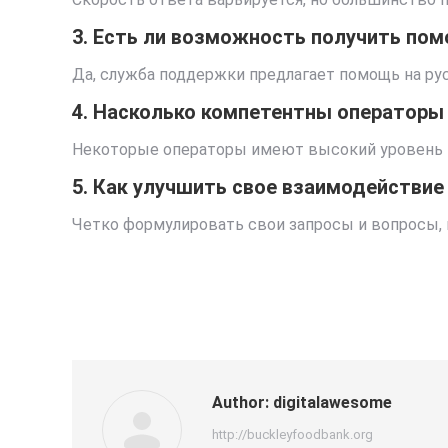
3. Есть ли возможность получить пом
Да, служба поддержки предлагает помощь на ру
4. Насколько компетентны операторы 
Некоторые операторы имеют высокий уровень к
5. Как улучшить свое взаимодействи
Четко формулировать свои запросы и вопросы,
Author:
digitalawesome
http://buckleyfoodbank.org