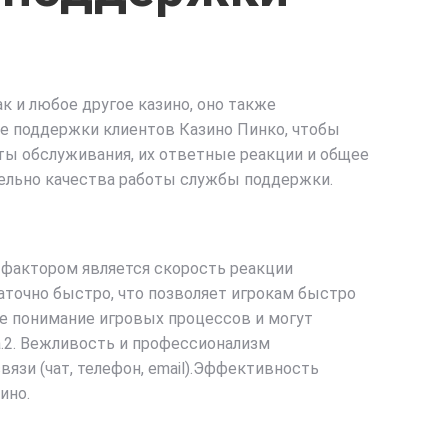
к и любое другое казино, оно также
бе поддержки клиентов Казино Пинко, чтобы
ты обслуживания, их ответные реакции и общее
тельно качества работы службы поддержки.
 фактором является скорость реакции
аточно быстро, что позволяет игрокам быстро
е понимание игровых процессов и могут
.2. Вежливость и профессионализм
язи (чат, телефон, email).Эффективность
ино.