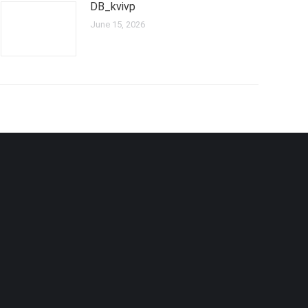
DB_kvivp
June 15, 2026