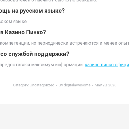
ощь на русском языке?
сском языке.
в Казино Пинко?
омпетенции, но периодически встречаются и менее опы
е со службой поддержки?
 предоставляя максимум информации.
казино пинко офици
Category:
Uncategorized
By
digitalawesome
May 28, 2026