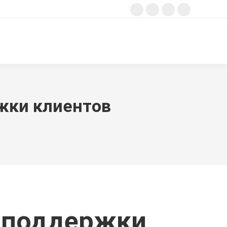
Facebook
Twitter
Instagram
YouTube
page
page
page
page
opens
opens
opens
opens
Search:
in
in
in
in
new
new
new
new
window
window
window
window
жки клиентов
е поддержки