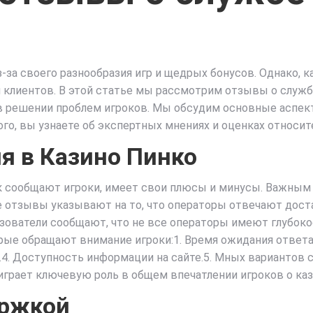
за своего разнообразия игр и щедрых бонусов. Однако, ка
 клиентов. В этой статье мы рассмотрим отзывы о служ
в решении проблем игроков. Мы обсудим основные аспек
ого, вы узнаете об экспертных мнениях и оценках относи
я в Казино Пинко
к сообщают игроки, имеет свои плюсы и минусы. Важным
е отзывы указывают на то, что операторы отвечают дост
зователи сообщают, что не все операторы имеют глубоко
рые обращают внимание игроки:1. Время ожидания ответа
. Доступность информации на сайте.5. Мных вариантов св
играет ключевую роль в общем впечатлении игроков о каз
ержкой