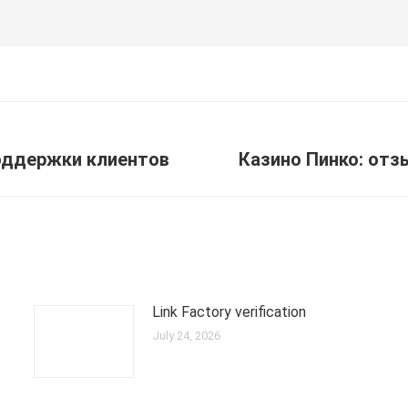
оддержки клиентов
Казино Пинко: от
Next
post:
Link Factory verification
July 24, 2026