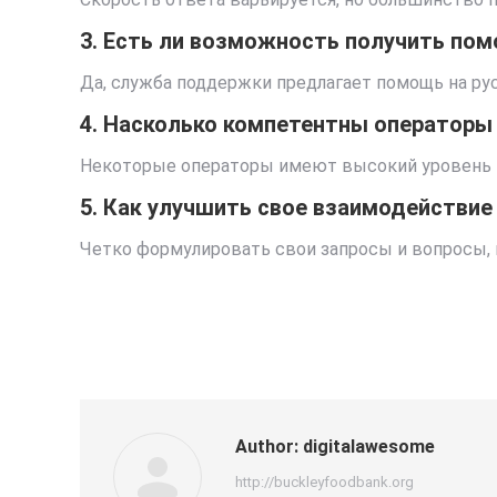
3. Есть ли возможность получить пом
Да, служба поддержки предлагает помощь на ру
4. Насколько компетентны операторы 
Некоторые операторы имеют высокий уровень к
5. Как улучшить свое взаимодействи
Четко формулировать свои запросы и вопросы,
Author:
digitalawesome
http://buckleyfoodbank.org