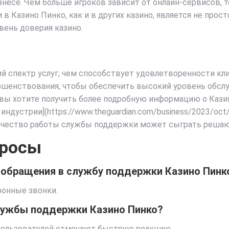
есе. Чем больше игроков зависит от онлайн-сервисов, т
в Казино Пинко, как и в других казино, является не про
ень доверия казино.
й спектр услуг, чем способствует удовлетворенности кли
ршенствования, чтобы обеспечить высокий уровень обс
 вы хотите получить более подробную информацию о Казино
дустрии](https://www.theguardian.com/business/2023/oct/10
 качество работы службы поддержки может сыграть реша
просы
я обращения в службу поддержки Казино Пинк
фонные звонки.
лужбы поддержки Казино Пинко?
 пользователей отмечают быструю реакцию.