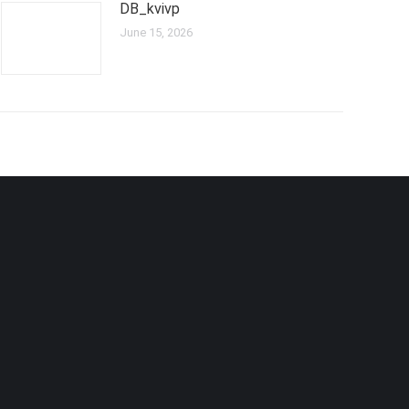
DB_kvivp
June 15, 2026