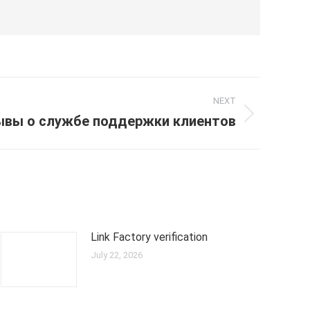
NEXT
зывы о службе поддержки клиентов
Link Factory verification
July 22, 2026