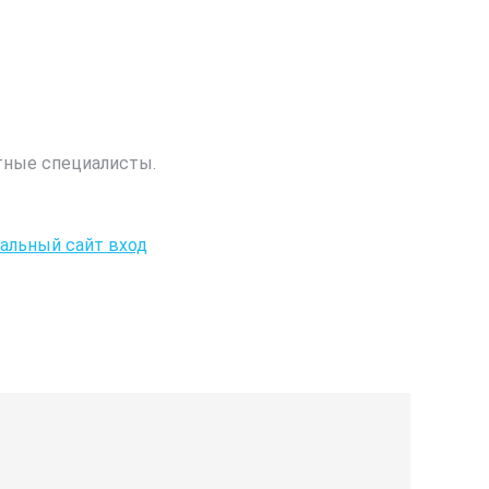
тные специалисты.
альный сайт вход