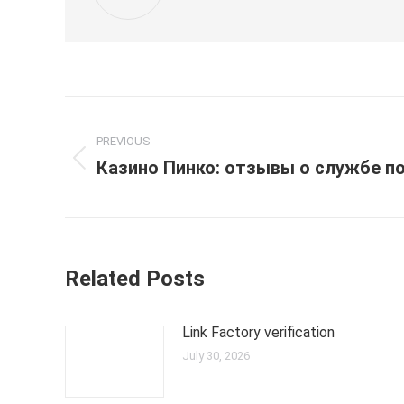
Post
PREVIOUS
navigation
Казино Пинко: отзывы о службе п
Previous
post:
Related Posts
Link Factory verification
July 30, 2026