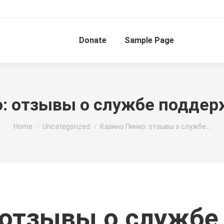
Donate
Sample Page
о: отзывы о службе поддер
You are here:
Home
Uncategorized
Казино Пинко: отзывы о службе…
 отзывы о служб