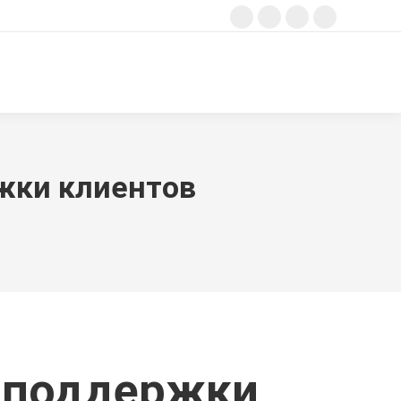
Facebook
Twitter
Instagram
YouTube
page
page
page
page
opens
opens
opens
opens
Search:
in
in
in
in
new
new
new
new
window
window
window
window
жки клиентов
е поддержки