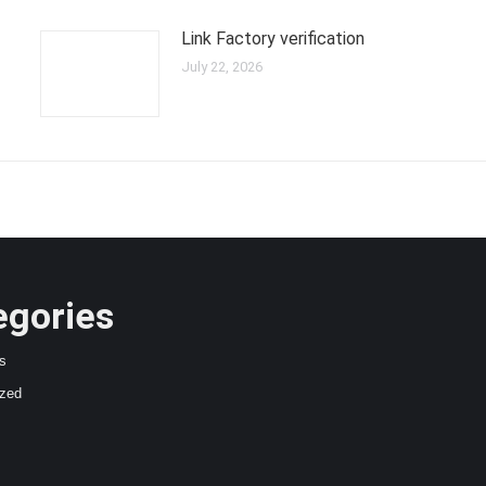
Link Factory verification
July 22, 2026
egories
s
ized