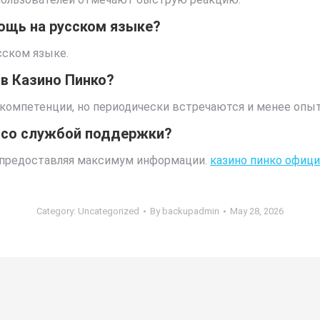
ощь на русском языке?
сском языке.
в Казино Пинко?
омпетенции, но периодически встречаются и менее опы
е со службой поддержки?
 предоставляя максимум информации.
казино пинко офици
Category:
Uncategorized
By
backupadmin
May 28, 2026