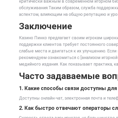
критически важным в современном игорном бизн
обслуживания.Таким образом, служба поддержки 
аспектом, влияющим на общую репутацию и уров
Заключение
Казино Пинко предлагает своим игрокам широки
поддержки клиентов требует постоянного сове
слабые места и двигаться к их улучшению. Если
рекомендуем ознакомиться с [анализом игорной ин
медийного издания. Как показывает практика,
Часто задаваемые во
1. Какие способы связи доступны дл
Доступны онлайн-чат, электронная почта и теле
2. Как быстро отвечают операторы с
Скорость ответа варьируется, но большинство