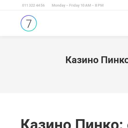
011 322 44 56
Monday – Friday 10 AM – 8 PM
Казино Пинк
Казино Пинко: