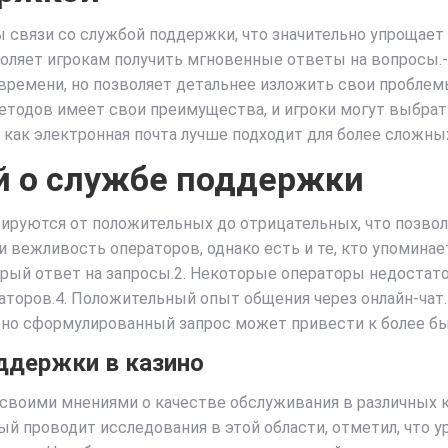
 связи со службой поддержки, что значительно упрощает
воляет игрокам получить мгновенные ответы на вопросы.
ремени, но позволяет детальнее изложить свои проблемы.
тодов имеет свои преимущества, и игроки могут выбрать 
а как электронная почта лучше подходит для более сложны
й о службе поддержки
руются от положительных до отрицательных, что позвол
 и вежливость операторов, однако есть и те, кто упомин
рый ответ на запросы.2. Некоторые операторы недостат
торов.4. Положительный опыт общения через онлайн-чат.
ьно сформулированный запрос может привести к более 
ддержки в казино
 своими мнениями о качестве обслуживания в различных к
торый проводит исследования в этой области, отметил, что