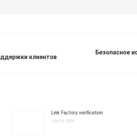
Безопасное ис
оддержки клиентов
Next
post:
Link Factory verification
July 24, 2026