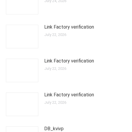
July 24, 2026
Link Factory verification
July 22, 2026
Link Factory verification
July 22, 2026
Link Factory verification
July 22, 2026
DB_kvivp