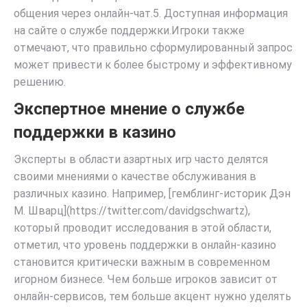
общения через онлайн-чат.5. Доступная информация
на сайте о службе поддержки.Игроки также
отмечают, что правильно сформулированный запрос
может привести к более быстрому и эффективному
решению.
Экспертное мнение о службе
поддержки в казино
Эксперты в области азартных игр часто делятся
своими мнениями о качестве обслуживания в
различных казино. Например, [гемблинг-историк Дэн
М. Шварц](https://twitter.com/davidgschwartz),
который проводит исследования в этой области,
отметил, что уровень поддержки в онлайн-казино
становится критически важным в современном
игорном бизнесе. Чем больше игроков зависит от
онлайн-сервисов, тем больше акцент нужно уделять