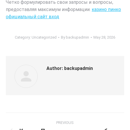
Четко формулировать свои запросы и вопросы,
предоставляя максимум информации.
казино пинко
официальный сайт вход
Category:
Uncategorized
By
backupadmin
May 28, 2026
Author:
backupadmin
Post
PREVIOUS