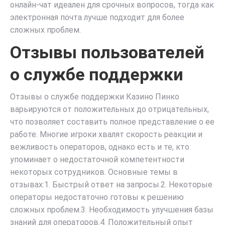
онлайн-чат идеален для срочных вопросов, тогда как
электронная почта лучше подходит для более
сложных проблем.
Отзывы пользователей
о службе поддержки
Отзывы о службе поддержки Казино Пинко
варьируются от положительных до отрицательных,
что позволяет составить полное представление о ее
работе. Многие игроки хвалят скорость реакции и
вежливость операторов, однако есть и те, кто
упоминает о недостаточной компетентности
некоторых сотрудников. Основные темы в
отзывах:1. Быстрый ответ на запросы.2. Некоторые
операторы недостаточно готовы к решению
сложных проблем.3. Необходимость улучшения базы
знаний для операторов.4. Положительный опыт