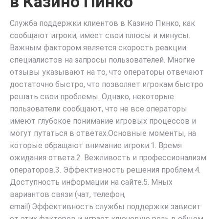
в Казино Пинко
Служба поддержки клиентов в Казино Пинко, как
сообщают игроки, имеет свои плюсы и минусы.
Важным фактором является скорость реакции
специалистов на запросы пользователей. Многие
отзывы указывают на то, что операторы отвечают
достаточно быстро, что позволяет игрокам быстро
решать свои проблемы. Однако, некоторые
пользователи сообщают, что не все операторы
имеют глубокое понимание игровых процессов и
могут путаться в ответах.Основные моменты, на
которые обращают внимание игроки:1. Время
ожидания ответа.2. Вежливость и профессионализм
операторов.3. Эффективность решения проблем.4.
Доступность информации на сайте.5. Мных
вариантов связи (чат, телефон,
email).Эффективность службы поддержки зависит
от этих факторов и играет ключевую роль в общем