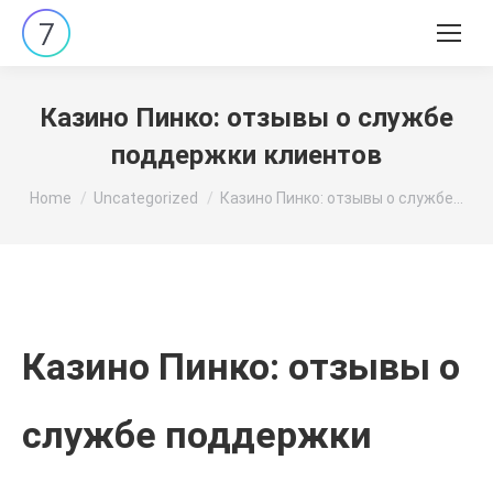
Search:
Казино Пинко: отзывы о службе
поддержки клиентов
You are here:
Home
Uncategorized
Казино Пинко: отзывы о службе…
Казино Пинко: отзывы о
службе поддержки