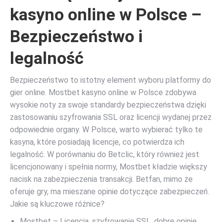
kasyno online w Polsce –
Bezpieczeństwo i
legalność
Bezpieczeństwo to istotny element wyboru platformy do
gier online. Mostbet kasyno online w Polsce zdobywa
wysokie noty za swoje standardy bezpieczeństwa dzięki
zastosowaniu szyfrowania SSL oraz licencji wydanej przez
odpowiednie organy. W Polsce, warto wybierać tylko te
kasyna, które posiadają licencje, co potwierdza ich
legalność. W porównaniu do Betclic, który również jest
licencjonowany i spełnia normy, Mostbet kładzie większy
nacisk na zabezpieczenia transakcji. Betfan, mimo że
oferuje gry, ma mieszane opinie dotyczące zabezpieczeń.
Jakie są kluczowe różnice?
Mostbet – Licencja, szyfrowanie SSL, dobre opinie.