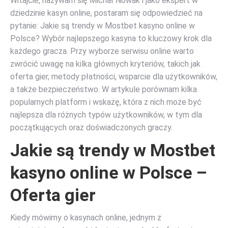
Witajcie, nazywam się Michał Nowak i jako ekspert w
dziedzinie kasyn online, postaram się odpowiedzieć na
pytanie: Jakie są trendy w Mostbet kasyno online w
Polsce? Wybór najlepszego kasyna to kluczowy krok dla
każdego gracza. Przy wyborze serwisu online warto
zwrócić uwagę na kilka głównych kryteriów, takich jak
oferta gier, metody płatności, wsparcie dla użytkowników,
a także bezpieczeństwo. W artykule porównam kilka
popularnych platform i wskażę, która z nich może być
najlepsza dla różnych typów użytkowników, w tym dla
początkujących oraz doświadczonych graczy.
Jakie są trendy w Mostbet
kasyno online w Polsce –
Oferta gier
Kiedy mówimy o kasynach online, jednym z