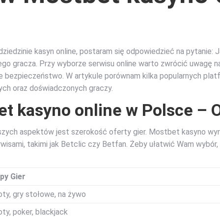
dziedzinie kasyn online, postaram się odpowiedzieć na pytanie:
o gracza. Przy wyborze serwisu online warto zwrócić uwagę na ki
e bezpieczeństwo. W artykule porównam kilka popularnych platfo
ych oraz doświadczonych graczy.
et kasyno online w Polsce – O
zych aspektów jest szerokość oferty gier. Mostbet kasyno wyróż
rwisami, takimi jak Betclic czy Betfan. Żeby ułatwić Wam wybór
py Gier
oty, gry stołowe, na żywo
oty, poker, blackjack