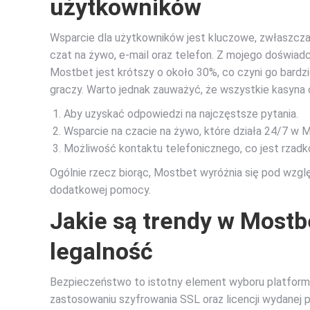
użytkowników
Wsparcie dla użytkowników jest kluczowe, zwłaszcza
czat na żywo, e-mail oraz telefon. Z mojego doświadcz
Mostbet jest krótszy o około 30%, co czyni go bardzi
graczy. Warto jednak zauważyć, że wszystkie kasyna 
Aby uzyskać odpowiedzi na najczęstsze pytania.
Wsparcie na czacie na żywo, które działa 24/7 w 
Możliwość kontaktu telefonicznego, co jest rzadk
Ogólnie rzecz biorąc, Mostbet wyróżnia się pod wzg
dodatkowej pomocy.
Jakie są trendy w Mostb
legalność
Bezpieczeństwo to istotny element wyboru platformy
zastosowaniu szyfrowania SSL oraz licencji wydanej p