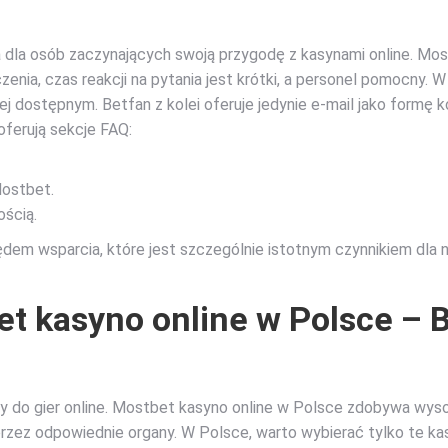
 dla osób zaczynających swoją przygodę z kasynami online. Mo
enia, czas reakcji na pytania jest krótki, a personel pomocny. W
ej dostępnym. Betfan z kolei oferuje jedynie e-mail jako formę 
oferują sekcje FAQ:
Mostbet.
ością.
lędem wsparcia, które jest szczególnie istotnym czynnikiem dl
et kasyno online w Polsce – 
 do gier online. Mostbet kasyno online w Polsce zdobywa wyso
rzez odpowiednie organy. W Polsce, warto wybierać tylko te kasy