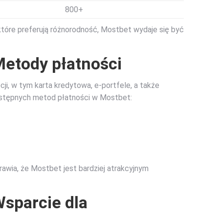
800+
, które preferują różnorodność, Mostbet wydaje się być
Metody płatności
i, w tym karta kredytowa, e-portfele, a także
 dostępnych metod płatności w Mostbet:
rawia, że Mostbet jest bardziej atrakcyjnym
Wsparcie dla