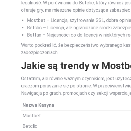
legalność. W porównaniu do Betclic, który również je
oferuje gry, ma mieszane opinie dotyczące zabezpiec
Mostbet – Licencja, szyfrowanie SSL, dobre opinie
Betclic – Licencja, ale ograniczone środki zabezpi
Betfan – Niejasności co do licencji w niektórych re
Warto podkreślić, że bezpieczeństwo wybranego kasy
zabezpieczeniach.
Jakie są trendy w Mostbe
Ostatnim, ale równie ważnym czynnikiem, jest użytecz
graczom poruszanie się po stronie. W przeciwieństwi
Nawigacja po grach, promocjach czy sekcji wsparcia j
Nazwa Kasyna
Mostbet
Betclic