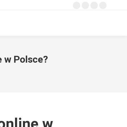
Facebook
Twitter
Instagram
YouTube
page
page
page
page
opens
opens
opens
opens
Search:
in
in
in
in
new
new
new
new
window
window
window
window
e w Polsce?
online w