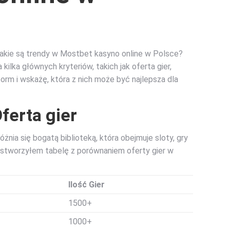
 Jakie są trendy w Mostbet kasyno online w Polsce?
lka głównych kryteriów, takich jak oferta gier,
rm i wskażę, która z nich może być najlepsza dla
ferta gier
nia się bogatą biblioteką, która obejmuje sloty, gry
, stworzyłem tabelę z porównaniem oferty gier w
Ilość Gier
1500+
1000+