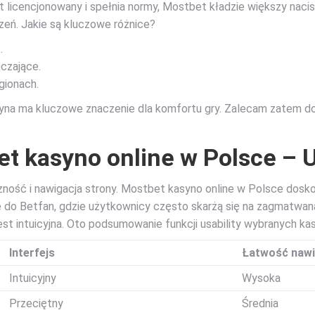
st licencjonowany i spełnia normy, Mostbet kładzie większy nacis
zeń. Jakie są kluczowe różnice?
.
eczające.
gionach.
na ma kluczowe znaczenie dla komfortu gry. Zalecam zatem dokł
t kasyno online w Polsce – Us
ność i nawigacja strony. Mostbet kasyno online w Polsce doskon
e do Betfan, gdzie użytkownicy często skarżą się na zagmatwaną
est intuicyjna. Oto podsumowanie funkcji usability wybranych kas
Interfejs
Łatwość nawi
Intuicyjny
Wysoka
Przeciętny
Średnia