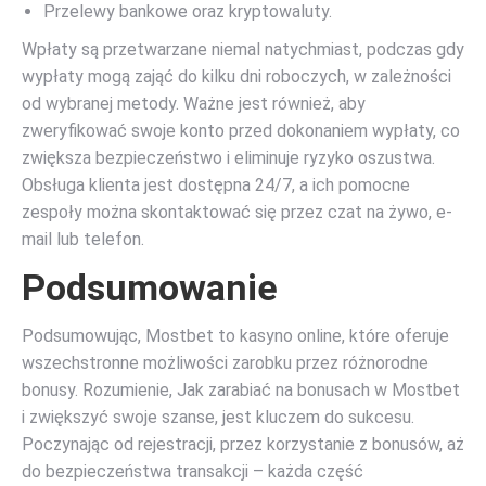
Przelewy bankowe oraz kryptowaluty.
Wpłaty są przetwarzane niemal natychmiast, podczas gdy
wypłaty mogą zająć do kilku dni roboczych, w zależności
od wybranej metody. Ważne jest również, aby
zweryfikować swoje konto przed dokonaniem wypłaty, co
zwiększa bezpieczeństwo i eliminuje ryzyko oszustwa.
Obsługa klienta jest dostępna 24/7, a ich pomocne
zespoły można skontaktować się przez czat na żywo, e-
mail lub telefon.
Podsumowanie
Podsumowując, Mostbet to kasyno online, które oferuje
wszechstronne możliwości zarobku przez różnorodne
bonusy. Rozumienie, Jak zarabiać na bonusach w Mostbet
i zwiększyć swoje szanse, jest kluczem do sukcesu.
Poczynając od rejestracji, przez korzystanie z bonusów, aż
do bezpieczeństwa transakcji – każda część