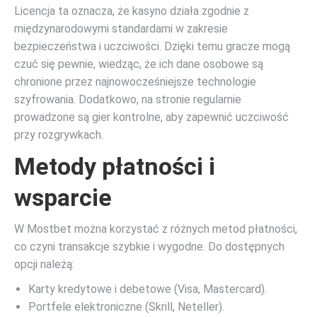
Licencja ta oznacza, że kasyno działa zgodnie z
międzynarodowymi standardami w zakresie
bezpieczeństwa i uczciwości. Dzięki temu gracze mogą
czuć się pewnie, wiedząc, że ich dane osobowe są
chronione przez najnowocześniejsze technologie
szyfrowania. Dodatkowo, na stronie regularnie
prowadzone są gier kontrolne, aby zapewnić uczciwość
przy rozgrywkach.
Metody płatności i
wsparcie
W Mostbet można korzystać z różnych metod płatności,
co czyni transakcje szybkie i wygodne. Do dostępnych
opcji należą:
Karty kredytowe i debetowe (Visa, Mastercard).
Portfele elektroniczne (Skrill, Neteller).