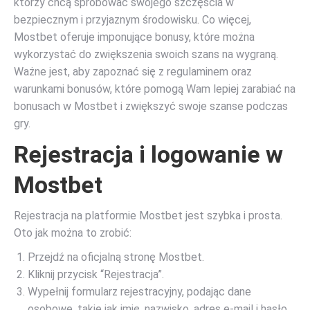
którzy chcą spróbować swojego szczęścia w
bezpiecznym i przyjaznym środowisku. Co więcej,
Mostbet oferuje imponujące bonusy, które można
wykorzystać do zwiększenia swoich szans na wygraną.
Ważne jest, aby zapoznać się z regulaminem oraz
warunkami bonusów, które pomogą Wam lepiej zarabiać na
bonusach w Mostbet i zwiększyć swoje szanse podczas
gry.
Rejestracja i logowanie w
Mostbet
Rejestracja na platformie Mostbet jest szybka i prosta.
Oto jak można to zrobić:
Przejdź na oficjalną stronę Mostbet.
Kliknij przycisk “Rejestracja”.
Wypełnij formularz rejestracyjny, podając dane
osobowe, takie jak imię, nazwisko, adres e-mail i hasło.