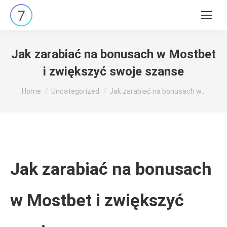
Search:
Jak zarabiać na bonusach w Mostbet
i zwiększyć swoje szanse
You are here:
Home
Uncategorized
Jak zarabiać na bonusach w…
Jak zarabiać na bonusach
w Mostbet i zwiększyć