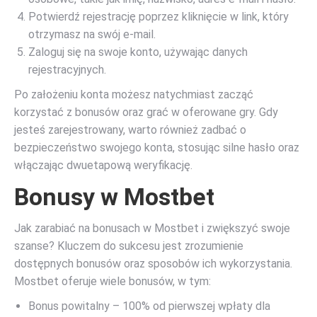
Potwierdź rejestrację poprzez kliknięcie w link, który
otrzymasz na swój e-mail.
Zaloguj się na swoje konto, używając danych
rejestracyjnych.
Po założeniu konta możesz natychmiast zacząć
korzystać z bonusów oraz grać w oferowane gry. Gdy
jesteś zarejestrowany, warto również zadbać o
bezpieczeństwo swojego konta, stosując silne hasło oraz
włączając dwuetapową weryfikację.
Bonusy w Mostbet
Jak zarabiać na bonusach w Mostbet i zwiększyć swoje
szanse? Kluczem do sukcesu jest zrozumienie
dostępnych bonusów oraz sposobów ich wykorzystania.
Mostbet oferuje wiele bonusów, w tym:
Bonus powitalny – 100% od pierwszej wpłaty dla