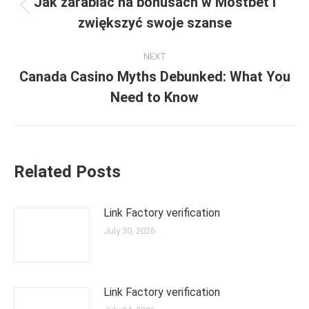
navigation
Jak zarabiać na bonusach w Mostbet i
Previous
zwiększyć swoje szanse
post:
NEXT
Canada Casino Myths Debunked: What You
Next
Need to Know
post:
Related Posts
Link Factory verification
July 30, 2026
Link Factory verification