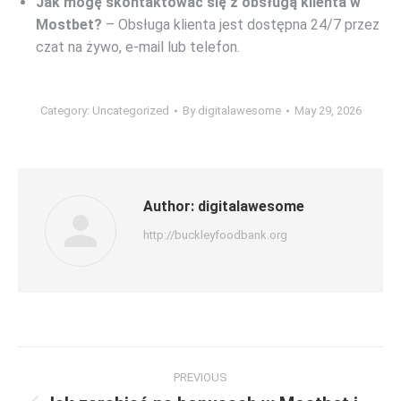
Jak mogę skontaktować się z obsługą klienta w
Mostbet?
– Obsługa klienta jest dostępna 24/7 przez
czat na żywo, e-mail lub telefon.
Category:
Uncategorized
By
digitalawesome
May 29, 2026
Author:
digitalawesome
http://buckleyfoodbank.org
Post
PREVIOUS