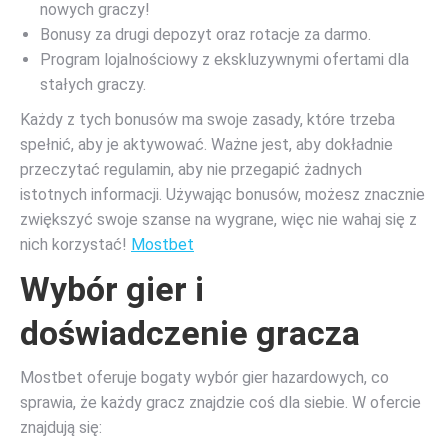
nowych graczy!
Bonusy za drugi depozyt oraz rotacje za darmo.
Program lojalnościowy z ekskluzywnymi ofertami dla
stałych graczy.
Każdy z tych bonusów ma swoje zasady, które trzeba
spełnić, aby je aktywować. Ważne jest, aby dokładnie
przeczytać regulamin, aby nie przegapić żadnych
istotnych informacji. Używając bonusów, możesz znacznie
zwiększyć swoje szanse na wygrane, więc nie wahaj się z
nich korzystać!
Mostbet
Wybór gier i
doświadczenie gracza
Mostbet oferuje bogaty wybór gier hazardowych, co
sprawia, że każdy gracz znajdzie coś dla siebie. W ofercie
znajdują się: