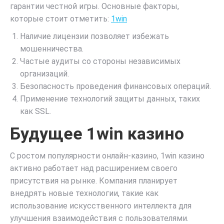
гарантии честной игры. Основные факторы,
которые стоит отметить:
1win
Наличие лицензии позволяет избежать
мошенничества.
Частые аудиты со стороны независимых
организаций.
Безопасность проведения финансовых операций.
Применение технологий защиты данных, таких
как SSL.
Будущее 1win казино
С ростом популярности онлайн-казино, 1win казино
активно работает над расширением своего
присутствия на рынке. Компания планирует
внедрять новые технологии, такие как
использование искусственного интеллекта для
улучшения взаимодействия с пользователями.