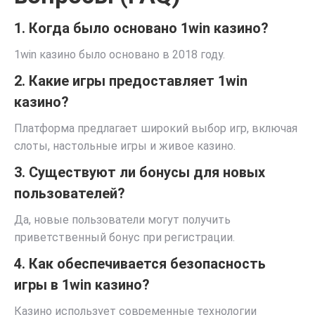
1. Когда было основано 1win казино?
1win казино было основано в 2018 году.
2. Какие игры предоставляет 1win
казино?
Платформа предлагает широкий выбор игр, включая
слоты, настольные игры и живое казино.
3. Существуют ли бонусы для новых
пользователей?
Да, новые пользователи могут получить
приветственный бонус при регистрации.
4. Как обеспечивается безопасность
игры в 1win казино?
Казино использует современные технологии