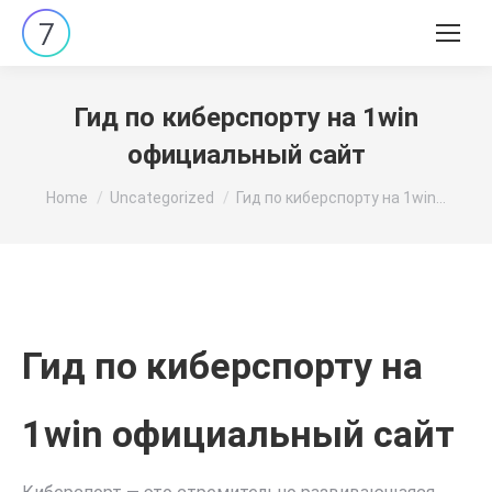
Search:
Гид по киберспорту на 1win
официальный сайт
You are here:
Home
Uncategorized
Гид по киберспорту на 1win…
Гид по киберспорту на
1win официальный сайт