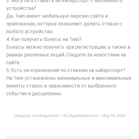
3. Могу ли я ставить на киберспорт с мобильного
устройства?
Да, 1win имеет мобильную версию сайта и
приложение, которое позволяет делать ставки с
любого устройства.
4. Как получить бонусы на 1win?
Бонусы можно получить при регистрации, а также в
рамках различных акций. Следите за новостями на
сайте.
5. Есть ли ограничения по ставкам на киберспорт?
На 1win установлены минимальные и максимальные
лимиты ставок в зависимости от выбранного
события и дисциплины.
Category:
Uncategorized
By
digitalawesome
May 28, 2026