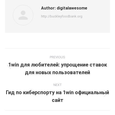
Author:
digitalawesome
http://buckleyfoodbank.org
Post
PREVIOUS
navigation
1win для любителей: упрощение ставок
Previous
для новых пользователей
post:
NEXT
Гид по киберспорту на 1win официальный
Next
сайт
post: