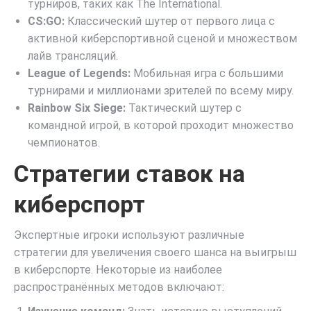
турниров, таких как The International.
CS:GO:
Классический шутер от первого лица с
активной киберспортивной сценой и множеством
лайв трансляций.
League of Legends:
Мобильная игра с большими
турнирами и миллионами зрителей по всему миру.
Rainbow Six Siege:
Тактический шутер с
командной игрой, в которой проходит множество
чемпионатов.
Стратегии ставок на
киберспорт
Экспертные игроки используют различные
стратегии для увеличения своего шанса на выигрыш
в киберспорте. Некоторые из наиболее
распространённых методов включают: