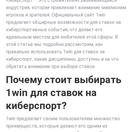
Киберспорт — это стремительно развивающаяся
индустрия, которая привлекает внимание миллионам
игроков и зрителей. Официальный сайт 1win
предлагает обширные возможности для ставок на
киберспортивные события, что делает его
идеальным местом для любителей этой сферы. В
этой статье мы подробно рассмотрим, как
правильно использовать 1win для ставок на
киберспорт, какие дисциплины доступны и на что
обратить внимание при выборе ставок.
Почему стоит выбирать
1win для ставок на
киберспорт?
1win предлагает своим пользователям множество
преимуществ, которые делают его одним из