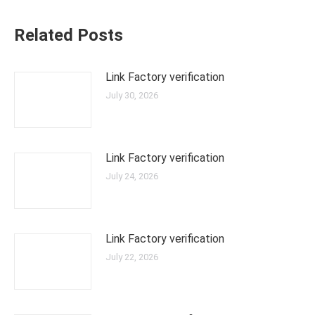
Related Posts
Link Factory verification
July 30, 2026
Link Factory verification
July 24, 2026
Link Factory verification
July 22, 2026