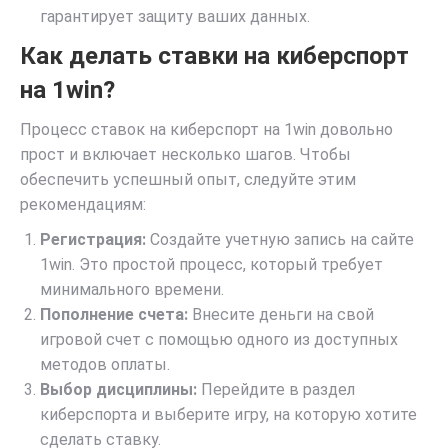
гарантирует защиту ваших данных.
Как делать ставки на киберспорт
на 1win?
Процесс ставок на киберспорт на 1win довольно
прост и включает несколько шагов. Чтобы
обеспечить успешный опыт, следуйте этим
рекомендациям:
Регистрация:
Создайте учетную запись на сайте
1win. Это простой процесс, который требует
минимального времени.
Пополнение счета:
Внесите деньги на свой
игровой счет с помощью одного из доступных
методов оплаты.
Выбор дисциплины:
Перейдите в раздел
киберспорта и выберите игру, на которую хотите
сделать ставку.