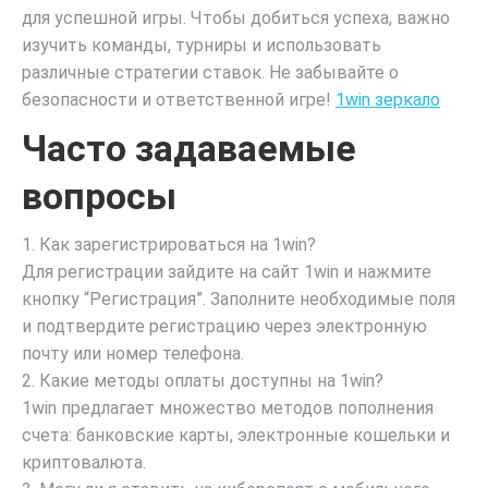
для успешной игры. Чтобы добиться успеха, важно
изучить команды, турниры и использовать
различные стратегии ставок. Не забывайте о
безопасности и ответственной игре!
1win зеркало
Часто задаваемые
вопросы
1. Как зарегистрироваться на 1win?
Для регистрации зайдите на сайт 1win и нажмите
кнопку “Регистрация”. Заполните необходимые поля
и подтвердите регистрацию через электронную
почту или номер телефона.
2. Какие методы оплаты доступны на 1win?
1win предлагает множество методов пополнения
счета: банковские карты, электронные кошельки и
криптовалюта.