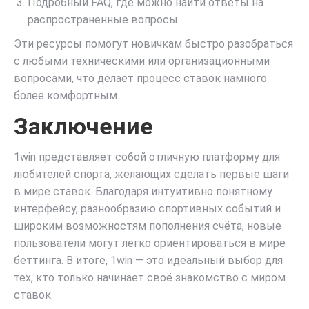
Подробный FAQ, где можно найти ответы на
распространенные вопросы.
Эти ресурсы помогут новичкам быстро разобраться
с любыми техническими или организационными
вопросами, что делает процесс ставок намного
более комфортным.
Заключение
1win представляет собой отличную платформу для
любителей спорта, желающих сделать первые шаги
в мире ставок. Благодаря интуитивно понятному
интерфейсу, разнообразию спортивных событий и
широким возможностям пополнения счёта, новые
пользователи могут легко ориентироваться в мире
беттинга. В итоге, 1win — это идеальный выбор для
тех, кто только начинает своё знакомство с миром
ставок.