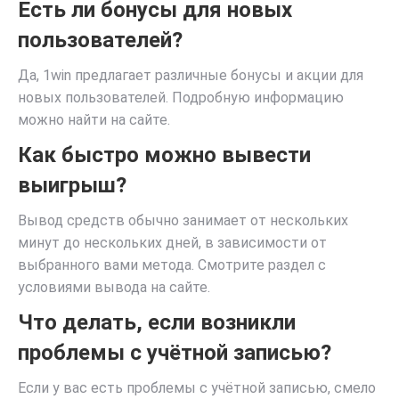
Есть ли бонусы для новых
пользователей?
Да, 1win предлагает различные бонусы и акции для
новых пользователей. Подробную информацию
можно найти на сайте.
Как быстро можно вывести
выигрыш?
Вывод средств обычно занимает от нескольких
минут до нескольких дней, в зависимости от
выбранного вами метода. Смотрите раздел с
условиями вывода на сайте.
Что делать, если возникли
проблемы с учётной записью?
Если у вас есть проблемы с учётной записью, смело