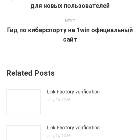
Previous
для новых пользователей
post:
NEXT
Гид по киберспорту на 1win официальный
Next
сайт
post:
Related Posts
Link Factory verification
July 30, 2026
Link Factory verification
July 24, 2026