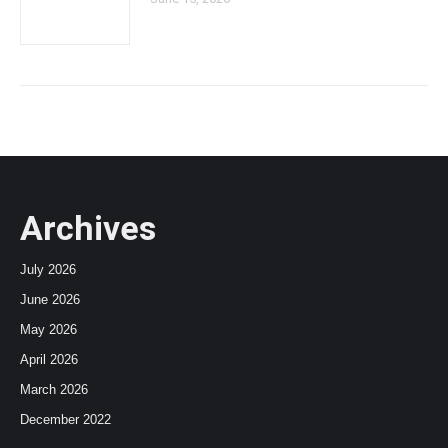
Archives
July 2026
June 2026
May 2026
April 2026
March 2026
December 2022