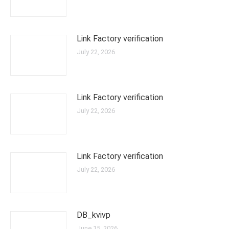
Link Factory verification
July 22, 2026
Link Factory verification
July 22, 2026
Link Factory verification
July 22, 2026
DB_kvivp
June 15, 2026