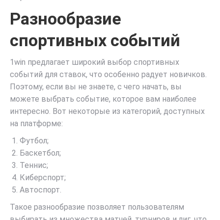
Разнообразие
спортивных событий
1win предлагает широкий выбор спортивных
событий для ставок, что особенно радует новичков.
Поэтому, если вы не знаете, с чего начать, вы
можете выбрать событие, которое вам наиболее
интересно. Вот некоторые из категорий, доступных
на платформе:
Футбол;
Баскетбол;
Теннис;
Киберспорт;
Автоспорт.
Такое разнообразие позволяет пользователям
выбирать из множества матчей, турниров и лиг, что