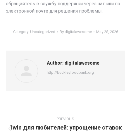
обращайтесь в службу поддержки через чат или по
электронной почте для решения проблемы.
Category:
Uncategorized
By
digitalawesome
May 28, 2026
Author:
digitalawesome
http://buckleyfoodbank.org
Post
PREVIOUS
navigation
1win для любителей: упрощение ставок