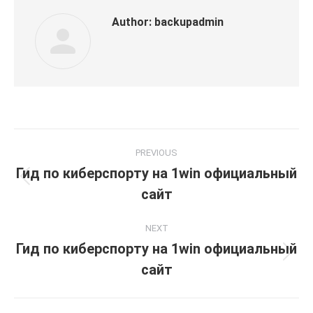
Author:
backupadmin
Post
PREVIOUS
navigation
Гид по киберспорту на 1win официальный
Previous
сайт
post:
NEXT
Гид по киберспорту на 1win официальный
Next
сайт
post: