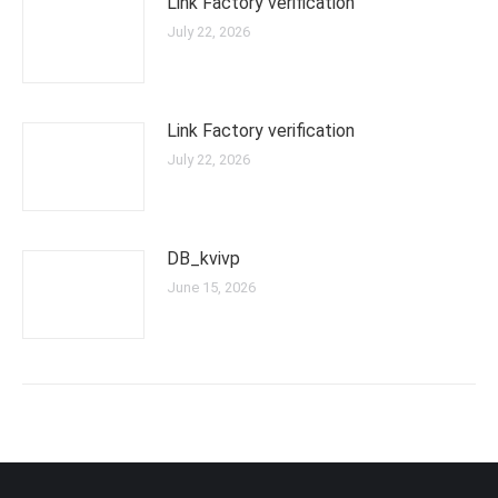
Link Factory verification
July 22, 2026
Link Factory verification
July 22, 2026
DB_kvivp
June 15, 2026