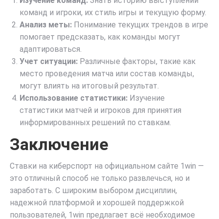
Изучение команд:
Знать историю выступлений
команд и игроки, их стиль игры и текущую форму.
Анализ меты:
Понимание текущих трендов в игре
помогает предсказать, как команды могут
адаптироваться.
Учет ситуации:
Различные факторы, такие как
место проведения матча или состав команды,
могут влиять на итоговый результат.
Использование статистики:
Изучение
статистики матчей и игроков для принятия
информированных решений по ставкам.
Заключение
Ставки на киберспорт на официальном сайте 1win —
это отличный способ не только развлечься, но и
заработать. С широким выбором дисциплин,
надежной платформой и хорошей поддержкой
пользователей, 1win предлагает всё необходимое