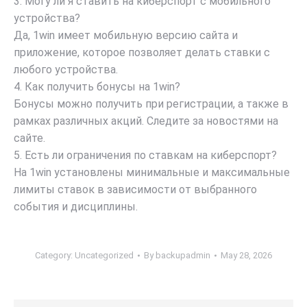
3. Могу ли я ставить на киберспорт с мобильного
устройства?
Да, 1win имеет мобильную версию сайта и
приложение, которое позволяет делать ставки с
любого устройства.
4. Как получить бонусы на 1win?
Бонусы можно получить при регистрации, а также в
рамках различных акций. Следите за новостями на
сайте.
5. Есть ли ограничения по ставкам на киберспорт?
На 1win установлены минимальные и максимальные
лимиты ставок в зависимости от выбранного
события и дисциплины.
Category:
Uncategorized
By
backupadmin
May 28, 2026