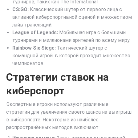
турниров, таких как The International.
CS:GO:
Классический шутер от первого лица с
активной киберспортивной сценой и множеством
лайв трансляций.
League of Legends:
Мобильная игра с большими
турнирами и миллионами зрителей по всему миру.
Rainbow Six Siege:
Тактический шутер с
командной игрой, в которой проходит множество
чемпионатов.
Стратегии ставок на
киберспорт
Экспертные игроки используют различные
стратегии для увеличения своего шанса на выигрыш
в киберспорте. Некоторые из наиболее
распространённых методов включают: