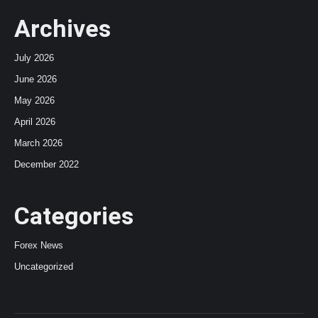
Archives
July 2026
June 2026
May 2026
April 2026
March 2026
December 2022
Categories
Forex News
Uncategorized