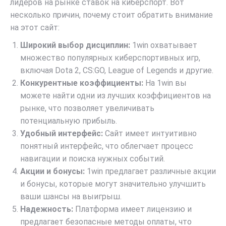
лидеров на рынке ставок на киберспорт. Вот
несколько причин, почему стоит обратить внимание
на этот сайт:
Широкий выбор дисциплин:
1win охватывает
множество популярных киберспортивных игр,
включая Dota 2, CS:GO, League of Legends и другие.
Конкурентные коэффициенты:
На 1win вы
можете найти одни из лучших коэффициентов на
рынке, что позволяет увеличивать
потенциальную прибыль.
Удобный интерфейс:
Сайт имеет интуитивно
понятный интерфейс, что облегчает процесс
навигации и поиска нужных событий.
Акции и бонусы:
1win предлагает различные акции
и бонусы, которые могут значительно улучшить
ваши шансы на выигрыш.
Надежность:
Платформа имеет лицензию и
предлагает безопасные методы оплаты, что