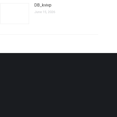
DB_kvivp
June 15, 2026