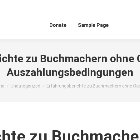
Donate
Sample Page
ichte zu Buchmachern ohne Oa
Auszahlungsbedingungen
 are here:
me
Uncategorized
Erfahrungsberichte zu Buchmachern ohne Oa
chte zu Buchmache