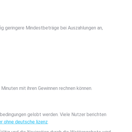
ig geringere Mindestbeträge bei Auszahlungen an,
r Minuten mit ihren Gewinnen rechnen können.
sbedingungen gelobt werden. Viele Nutzer berichten
r ohne deutsche lizenz
.