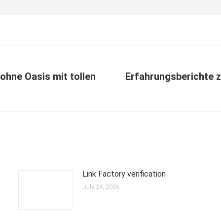
hne Oasis mit tollen
Erfahrungsberichte 
Next
post:
Link Factory verification
July 24, 2026