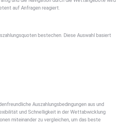
lfältig und die Navigation durch die Wettangebote wird
etent auf Anfragen reagiert.
Auszahlungsquoten bestechen. Diese Auswahl basiert
undenfreundliche Auszahlungsbedingungen aus und
xibilität und Schnelligkeit in der Wettabwicklung
tionen miteinander zu vergleichen, um das beste