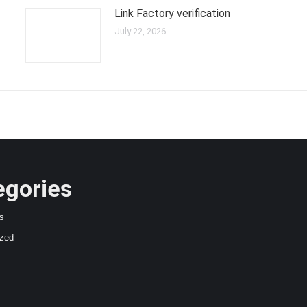
Link Factory verification
July 22, 2026
egories
s
ized