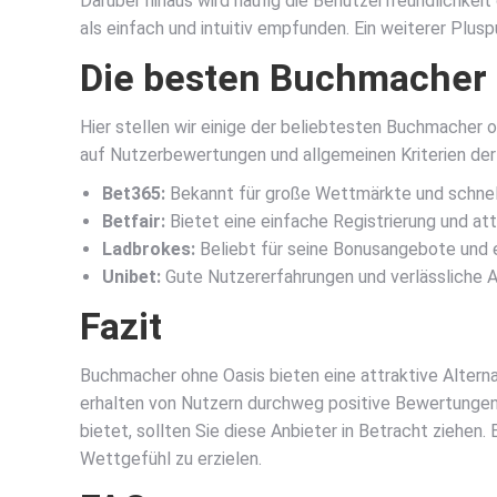
Darüber hinaus wird häufig die Benutzerfreundlichkeit
als einfach und intuitiv empfunden. Ein weiterer Plus
Die besten Buchmacher 
Hier stellen wir einige der beliebtesten Buchmacher 
auf Nutzerbewertungen und allgemeinen Kriterien der
Bet365:
Bekannt für große Wettmärkte und schnel
Betfair:
Bietet eine einfache Registrierung und at
Ladbrokes:
Beliebt für seine Bonusangebote und e
Unibet:
Gute Nutzererfahrungen und verlässliche
Fazit
Buchmacher ohne Oasis bieten eine attraktive Altern
erhalten von Nutzern durchweg positive Bewertungen. 
bietet, sollten Sie diese Anbieter in Betracht ziehen
Wettgefühl zu erzielen.