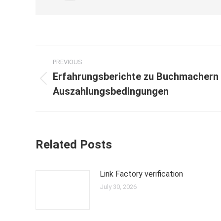
Post
PREVIOUS
navigation
Erfahrungsberichte zu Buchmachern o
Previous
Auszahlungsbedingungen
post:
Related Posts
Link Factory verification
July 30, 2026