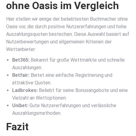
ohne Oasis im Vergleich
Hier stellen wir einige der beliebtesten Buchmacher ohne
Oasis vor, die durch positive Nutzererfahrungen und hohe
Auszahlungsquoten bestechen. Diese Auswahl basiert auf
Nutzerbewertungen und allgemeinen Kriterien der
Wettanbieter:
Bet365:
Bekannt für große Wettmärkte und schnelle
Auszahlungen.
Betfair:
Bietet eine einfache Registrierung und
attraktive Quoten.
Ladbrokes:
Beliebt für seine Bonusangebote und eine
Vielzahl an Wettoptionen.
Unibet:
Gute Nutzererfahrungen und verlässliche
Auszahlungsmethoden.
Fazit