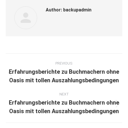
Author:
backupadmin
Post
PREVIOUS
navigation
Erfahrungsberichte zu Buchmachern ohne
Previous
Oasis mit tollen Auszahlungsbedingungen
post:
NEXT
Erfahrungsberichte zu Buchmachern ohne
Next
Oasis mit tollen Auszahlungsbedingungen
post: