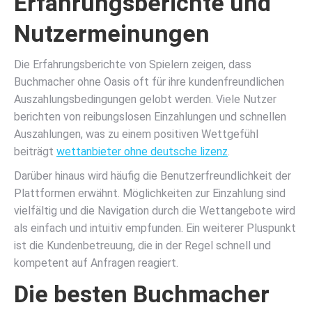
Erfahrungsberichte und
Nutzermeinungen
Die Erfahrungsberichte von Spielern zeigen, dass
Buchmacher ohne Oasis oft für ihre kundenfreundlichen
Auszahlungsbedingungen gelobt werden. Viele Nutzer
berichten von reibungslosen Einzahlungen und schnellen
Auszahlungen, was zu einem positiven Wettgefühl
beiträgt
wettanbieter ohne deutsche lizenz
.
Darüber hinaus wird häufig die Benutzerfreundlichkeit der
Plattformen erwähnt. Möglichkeiten zur Einzahlung sind
vielfältig und die Navigation durch die Wettangebote wird
als einfach und intuitiv empfunden. Ein weiterer Pluspunkt
ist die Kundenbetreuung, die in der Regel schnell und
kompetent auf Anfragen reagiert.
Die besten Buchmacher