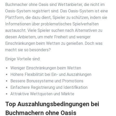
Buchmacher ohne Oasis sind Wettanbieter, die nicht im
Oasis-System registriert sind. Das Oasis-System ist eine
Plattform, die dazu dient, Spieler zu schützen, indem sie
Informationen über problematisches Spielverhalten
austauscht. Viele Spieler suchen nach Alternativen zu
diesen Anbietern, um mehr Freiheit und weniger
Einschränkungen beim Wetten zu genießen. Doch was
macht sie so besonders?
Einige Vorteile sind:
Weniger Einschränkungen beim Wetten
Höhere Flexibilität bei Ein- und Auszahlungen
Bessere Bonussysteme und Promotions
Einfachere Registrierung und Identifikation
Attraktive Wettquoten und Märkte
Top Auszahlungsbedingungen bei
Buchmachern ohne Oasis