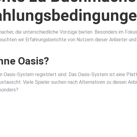
zahlungsbedingung
macher, die unterschiedliche Vorzüge bieten. Besonders im Foku
uchten wir Erfahrungsberichte von Nutzern dieser Anbieter und 
hne Oasis?
 Oasis-System registriert sind. Das Oasis-System ist eine Plattf
stauscht. Viele Spieler suchen nach Alternativen zu diesen Anb
sonders?