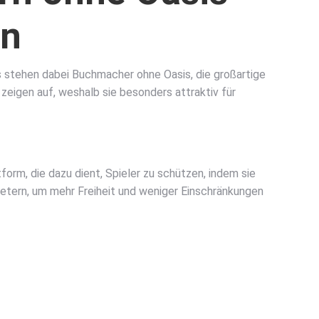
en
s stehen dabei Buchmacher ohne Oasis, die großartige
zeigen auf, weshalb sie besonders attraktiv für
orm, die dazu dient, Spieler zu schützen, indem sie
ietern, um mehr Freiheit und weniger Einschränkungen