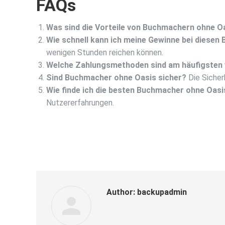
FAQs
Was sind die Vorteile von Buchmachern ohne O
Wie schnell kann ich meine Gewinne bei diese
wenigen Stunden reichen können.
Welche Zahlungsmethoden sind am häufigsten
Sind Buchmacher ohne Oasis sicher?
Die Sicherh
Wie finde ich die besten Buchmacher ohne Oasi
Nutzererfahrungen.
Author:
backupadmin