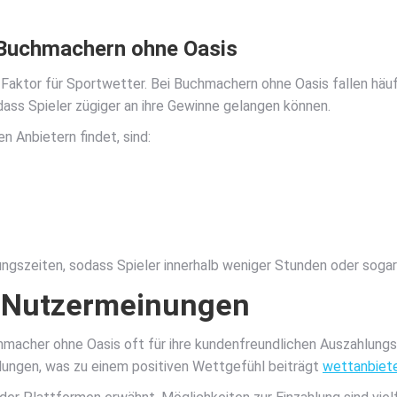
 Buchmachern ohne Oasis
Faktor für Sportwetter. Bei Buchmachern ohne Oasis fallen häuf
dass Spieler zügiger an ihre Gewinne gelangen können.
n Anbietern findet, sind:
ungszeiten, sodass Spieler innerhalb weniger Stunden oder soga
d Nutzermeinungen
chmacher ohne Oasis oft für ihre kundenfreundlichen Auszahlung
lungen, was zu einem positiven Wettgefühl beiträgt
wettanbiete