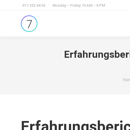
011 322 44 56
Monday – Friday 10 AM – 8 PM
Erfahrungsber
You
Ho
Erfahrungsberi