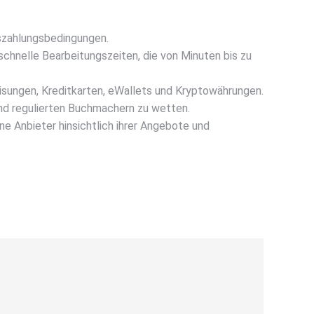
szahlungsbedingungen.
chnelle Bearbeitungszeiten, die von Minuten bis zu
ungen, Kreditkarten, eWallets und Kryptowährungen.
n und regulierten Buchmachern zu wetten.
e Anbieter hinsichtlich ihrer Angebote und