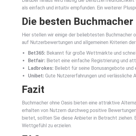
Darüber hinaus wird häufig die Benutzerfreundlichkeit
als einfach und intuitiv empfunden. Ein weiterer Plus
Die besten Buchmacher 
Hier stellen wir einige der beliebtesten Buchmacher 
auf Nutzerbewertungen und allgemeinen Kriterien der
Bet365:
Bekannt für große Wettmärkte und schnel
Betfair:
Bietet eine einfache Registrierung und at
Ladbrokes:
Beliebt für seine Bonusangebote und e
Unibet:
Gute Nutzererfahrungen und verlässliche
Fazit
Buchmacher ohne Oasis bieten eine attraktive Altern
erhalten von Nutzern durchweg positive Bewertungen. 
bietet, sollten Sie diese Anbieter in Betracht ziehen
Wettgefühl zu erzielen.