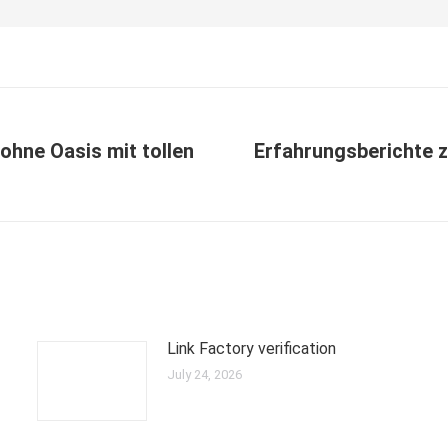
hne Oasis mit tollen
Erfahrungsberichte 
Next
post:
Link Factory verification
July 24, 2026