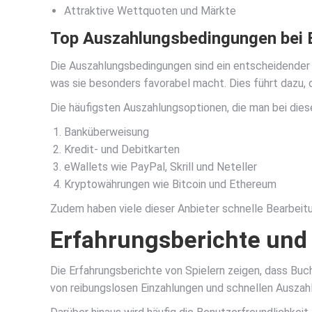
Attraktive Wettquoten und Märkte
Top Auszahlungsbedingungen bei
Die Auszahlungsbedingungen sind ein entscheidender 
was sie besonders favorabel macht. Dies führt dazu, 
Die häufigsten Auszahlungsoptionen, die man bei diese
Banküberweisung
Kredit- und Debitkarten
eWallets wie PayPal, Skrill und Neteller
Kryptowährungen wie Bitcoin und Ethereum
Zudem haben viele dieser Anbieter schnelle Bearbeit
Erfahrungsberichte un
Die Erfahrungsberichte von Spielern zeigen, dass Bu
von reibungslosen Einzahlungen und schnellen Auszah