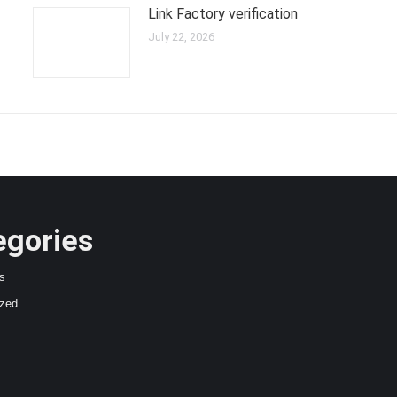
Link Factory verification
July 22, 2026
egories
s
ized