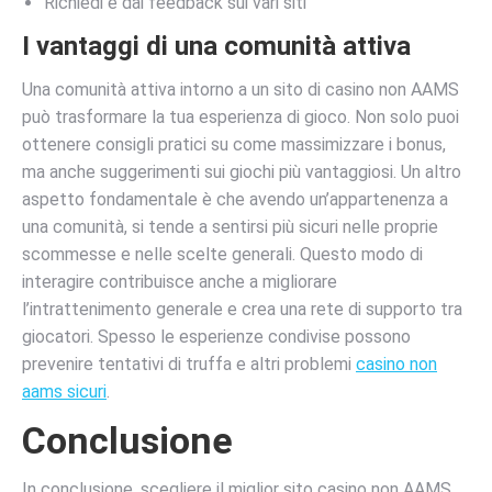
Richiedi e dai feedback sui vari siti
I vantaggi di una comunità attiva
Una comunità attiva intorno a un sito di casino non AAMS
può trasformare la tua esperienza di gioco. Non solo puoi
ottenere consigli pratici su come massimizzare i bonus,
ma anche suggerimenti sui giochi più vantaggiosi. Un altro
aspetto fondamentale è che avendo un’appartenenza a
una comunità, si tende a sentirsi più sicuri nelle proprie
scommesse e nelle scelte generali. Questo modo di
interagire contribuisce anche a migliorare
l’intrattenimento generale e crea una rete di supporto tra
giocatori. Spesso le esperienze condivise possono
prevenire tentativi di truffa e altri problemi
casino non
aams sicuri
.
Conclusione
In conclusione, scegliere il miglior sito casino non AAMS