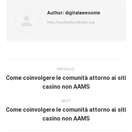
Author:
digitalawesome
http://buckleyfoodbank.org
Post
PREVIOUS
navigation
Come coinvolgere le comunità attorno ai siti
Previous
casino non AAMS
post:
NEXT
Come coinvolgere le comunità attorno ai siti
Next
casino non AAMS
post: