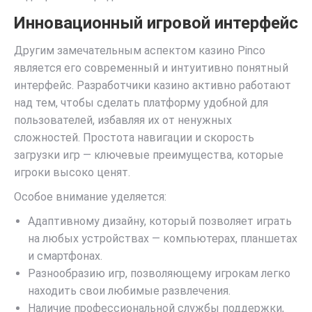
Инновационный игровой интерфейс
Другим замечательным аспектом казино Pinco
является его современный и интуитивно понятный
интерфейс. Разработчики казино активно работают
над тем, чтобы сделать платформу удобной для
пользователей, избавляя их от ненужных
сложностей. Простота навигации и скорость
загрузки игр — ключевые преимущества, которые
игроки высоко ценят.
Особое внимание уделяется:
Адаптивному дизайну, который позволяет играть
на любых устройствах — компьютерах, планшетах
и смартфонах.
Разнообразию игр, позволяющему игрокам легко
находить свои любимые развлечения.
Наличие профессиональной службы поддержки,