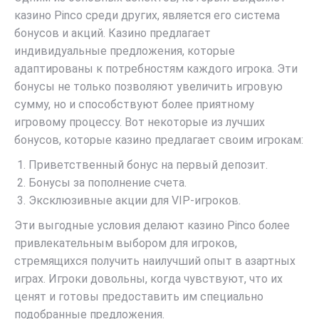
казино Pinco среди других, является его система
бонусов и акций. Казино предлагает
индивидуальные предложения, которые
адаптированы к потребностям каждого игрока. Эти
бонусы не только позволяют увеличить игровую
сумму, но и способствуют более приятному
игровому процессу. Вот некоторые из лучших
бонусов, которые казино предлагает своим игрокам:
Приветственный бонус на первый депозит.
Бонусы за пополнение счета.
Эксклюзивные акции для VIP-игроков.
Эти выгодные условия делают казино Pinco более
привлекательным выбором для игроков,
стремящихся получить наилучший опыт в азартных
играх. Игроки довольны, когда чувствуют, что их
ценят и готовы предоставить им специально
подобранные предложения.