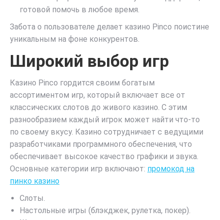
готовой помочь в любое время.
Забота о пользователе делает казино Pinco поистине
уникальным на фоне конкурентов.
Широкий выбор игр
Казино Pinco гордится своим богатым
ассортиментом игр, который включает все от
классических слотов до живого казино. С этим
разнообразием каждый игрок может найти что-то
по своему вкусу. Казино сотрудничает с ведущими
разработчиками программного обеспечения, что
обеспечивает высокое качество графики и звука.
Основные категории игр включают:
промокод на
пинко казино
Слоты.
Настольные игры (блэкджек, рулетка, покер).