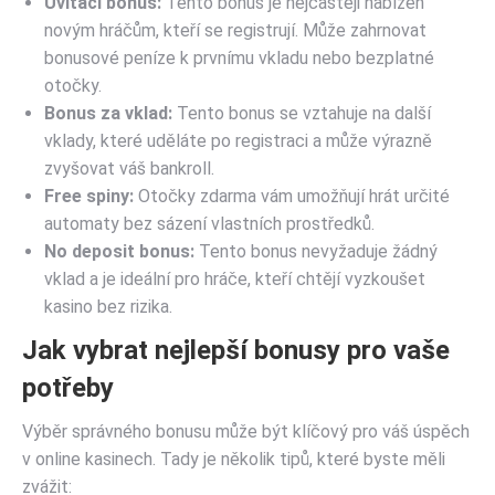
Uvítací bonus:
Tento bonus je nejčastěji nabízen
novým hráčům, kteří se registrují. Může zahrnovat
bonusové peníze k prvnímu vkladu nebo bezplatné
otočky.
Bonus za vklad:
Tento bonus se vztahuje na další
vklady, které uděláte po registraci a může výrazně
zvyšovat váš bankroll.
Free spiny:
Otočky zdarma vám umožňují hrát určité
automaty bez sázení vlastních prostředků.
No deposit bonus:
Tento bonus nevyžaduje žádný
vklad a je ideální pro hráče, kteří chtějí vyzkoušet
kasino bez rizika.
Jak vybrat nejlepší bonusy pro vaše
potřeby
Výběr správného bonusu může být klíčový pro váš úspěch
v online kasinech. Tady je několik tipů, které byste měli
zvážit: