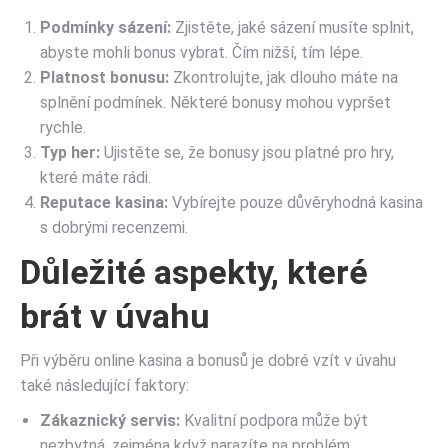
Podmínky sázení:
Zjistěte, jaké sázení musíte splnit,
abyste mohli bonus vybrat. Čím nižší, tím lépe.
Platnost bonusu:
Zkontrolujte, jak dlouho máte na
splnění podmínek. Některé bonusy mohou vypršet
rychle.
Typ her:
Ujistěte se, že bonusy jsou platné pro hry,
které máte rádi.
Reputace kasina:
Vybírejte pouze důvěryhodná kasina
s dobrými recenzemi.
Důležité aspekty, které
brát v úvahu
Při výběru online kasina a bonusů je dobré vzít v úvahu
také následující faktory:
Zákaznický servis:
Kvalitní podpora může být
nezbytná, zejména když narazíte na problém.