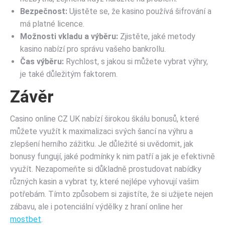
Bezpečnost:
Ujistěte se, že kasino používá šifrování a
má platné licence.
Možnosti vkladu a výběru:
Zjistěte, jaké metody
kasino nabízí pro správu vašeho bankrollu.
Čas výběru:
Rychlost, s jakou si můžete vybrat výhry,
je také důležitým faktorem.
Závěr
Casino online CZ UK nabízí širokou škálu bonusů, které
můžete využít k maximalizaci svých šancí na výhru a
zlepšení herního zážitku. Je důležité si uvědomit, jak
bonusy fungují, jaké podmínky k nim patří a jak je efektivně
využít. Nezapomeňte si důkladně prostudovat nabídky
různých kasin a vybrat ty, které nejlépe vyhovují vašim
potřebám. Tímto způsobem si zajistíte, že si užijete nejen
zábavu, ale i potenciální výdělky z hraní online her
mostbet
.