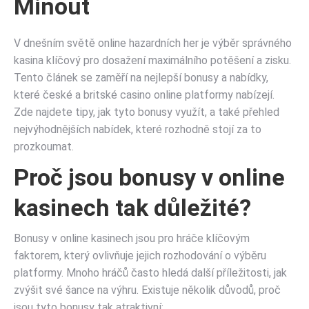
Minout
V dnešním světě online hazardních her je výběr správného
kasina klíčový pro dosažení maximálního potěšení a zisku.
Tento článek se zaměří na nejlepší bonusy a nabídky,
které české a britské casino online platformy nabízejí.
Zde najdete tipy, jak tyto bonusy využít, a také přehled
nejvýhodnějších nabídek, které rozhodně stojí za to
prozkoumat.
Proč jsou bonusy v online
kasinech tak důležité?
Bonusy v online kasinech jsou pro hráče klíčovým
faktorem, který ovlivňuje jejich rozhodování o výběru
platformy. Mnoho hráčů často hledá další příležitosti, jak
zvýšit své šance na výhru. Existuje několik důvodů, proč
jsou tyto bonusy tak atraktivní: