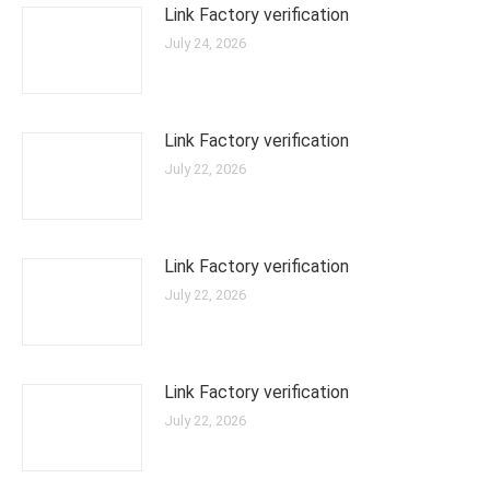
Link Factory verification
July 24, 2026
Link Factory verification
July 22, 2026
Link Factory verification
July 22, 2026
Link Factory verification
July 22, 2026