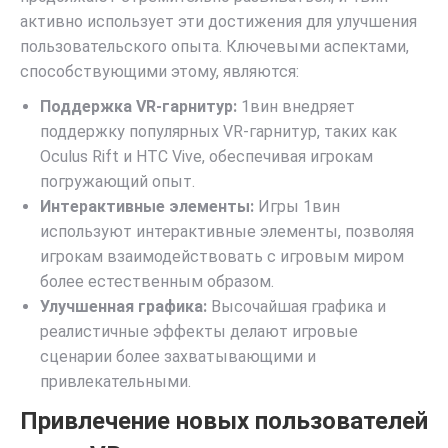
активно использует эти достижения для улучшения
пользовательского опыта. Ключевыми аспектами,
способствующими этому, являются:
Поддержка VR-гарнитур:
1вин внедряет
поддержку популярных VR-гарнитур, таких как
Oculus Rift и HTC Vive, обеспечивая игрокам
погружающий опыт.
Интерактивные элементы:
Игры 1вин
используют интерактивные элементы, позволяя
игрокам взаимодействовать с игровым миром
более естественным образом.
Улучшенная графика:
Высочайшая графика и
реалистичные эффекты делают игровые
сценарии более захватывающими и
привлекательными.
Привлечение новых пользователей