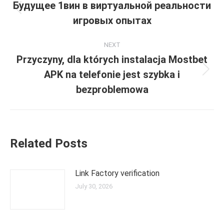
navigation
Будущее 1вин в виртуальной реальности
Previous
игровых опытах
post:
NEXT
Przyczyny, dla których instalacja Mostbet
APK na telefonie jest szybka i
Next
post:
bezproblemowa
Related Posts
Link Factory verification
July 30, 2026