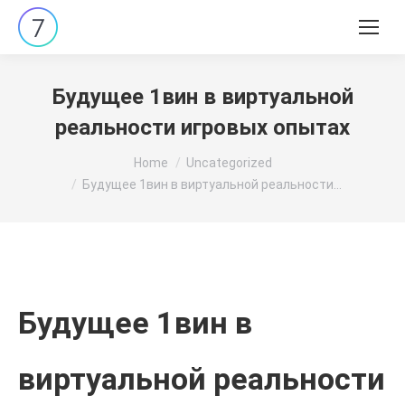
Search:
Будущее 1вин в виртуальной
реальности игровых опытах
You are here:
Home
Uncategorized
Будущее 1вин в виртуальной реальности…
Будущее 1вин в
виртуальной реальности