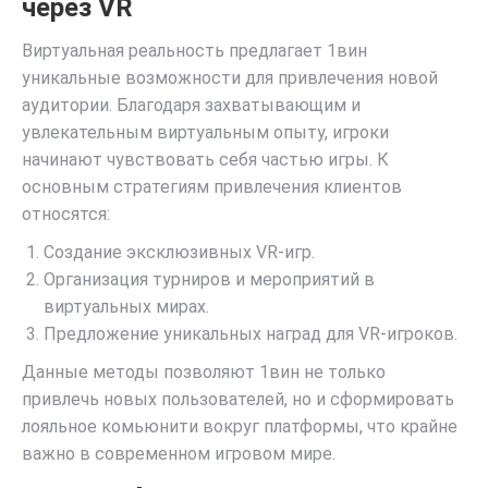
через VR
Виртуальная реальность предлагает 1вин
уникальные возможности для привлечения новой
аудитории. Благодаря захватывающим и
увлекательным виртуальным опыту, игроки
начинают чувствовать себя частью игры. К
основным стратегиям привлечения клиентов
относятся:
Создание эксклюзивных VR-игр.
Организация турниров и мероприятий в
виртуальных мирах.
Предложение уникальных наград для VR-игроков.
Данные методы позволяют 1вин не только
привлечь новых пользователей, но и сформировать
лояльное комьюнити вокруг платформы, что крайне
важно в современном игровом мире.