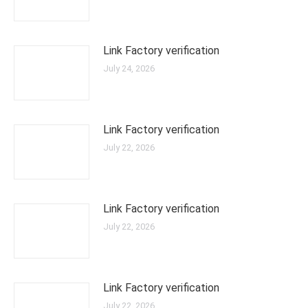
Link Factory verification
July 24, 2026
Link Factory verification
July 22, 2026
Link Factory verification
July 22, 2026
Link Factory verification
July 22, 2026