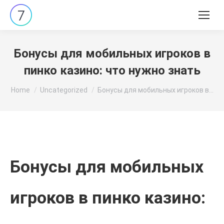
Search:
Бонусы для мобильных игроков в
пинко казино: что нужно знать
You are here:
Home
Uncategorized
Бонусы для мобильных игроков в…
Бонусы для мобильных
игроков в пинко казино: