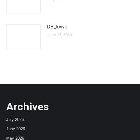
DB_kvivp
June 15, 2026
Archives
July 2026
June 2026
May 2026