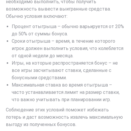
необходимо выполнить, чтобы получить
возможность вывести выигранные средства.
Обычно условия включают:
Процент отыгрыша – обычно варьируется от 20%
до 50% от суммы бонуса.
Сроки отыгрыша – время, в течение которого
игрок должен выполнить условия, что колеблется
от одной недели до месяца.
Игры, на которые распространяется бонус – не
все игры засчитывают ставки, сделанные с
бонусными средствами.
Максимальная ставка во время отыгрыша –
часто устанавливается лимит на размер ставки,
что важно учитывать при планировании игр.
Соблюдение этих условий поможет избежать
потерь и даст возможность извлечь максимальную
выгоду из полученных бонусов.