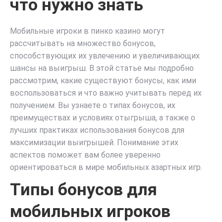
что нужно знать
Мобильные игроки в пинко казино могут
рассчитывать на множество бонусов,
способствующих их увлечению и увеличивающих
шансы на выигрыш. В этой статье мы подробно
рассмотрим, какие существуют бонусы, как ими
воспользоваться и что важно учитывать перед их
получением. Вы узнаете о типах бонусов, их
преимуществах и условиях отыгрыша, а также о
лучших практиках использования бонусов для
максимизации выигрышей. Понимание этих
аспектов поможет вам более уверенно
ориентироваться в мире мобильных азартных игр.
Типы бонусов для
мобильных игроков