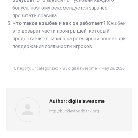
бонусов?
Это зависит от условий каждого
бонуса, поэтому рекомендуется заранее
прочитать правила.
Что такое кэшбек и как он работает?
Кэшбек —
это возврат части проигрышей, который
предоставляет казино на регулярной основе для
поддержания лояльности игроков.
Category:
Uncategorized
By
digitalawesome
May 28, 2026
Author:
digitalawesome
http://buckleyfoodbank.org