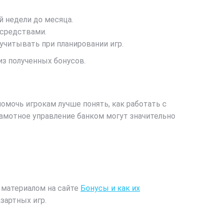
й недели до месяца.
 средствами.
учитывать при планировании игр.
з полученных бонусов.
омочь игрокам лучше понять, как работать с
рамотное управление банком могут значительно
 материалом на сайте
Бонусы и как их
зартных игр.