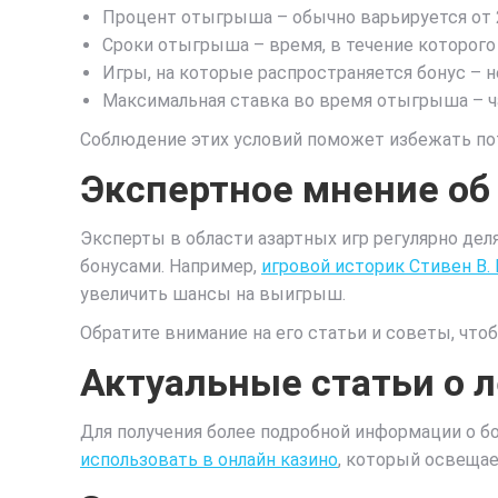
Процент отыгрыша – обычно варьируется от 
Сроки отыгрыша – время, в течение которого 
Игры, на которые распространяется бонус – 
Максимальная ставка во время отыгрыша – ча
Соблюдение этих условий поможет избежать по
Экспертное мнение об
Эксперты в области азартных игр регулярно дел
бонусами. Например,
игровой историк Стивен В.
увеличить шансы на выигрыш.
Обратите внимание на его статьи и советы, что
Актуальные статьи о 
Для получения более подробной информации о б
использовать в онлайн казино
, который освещае