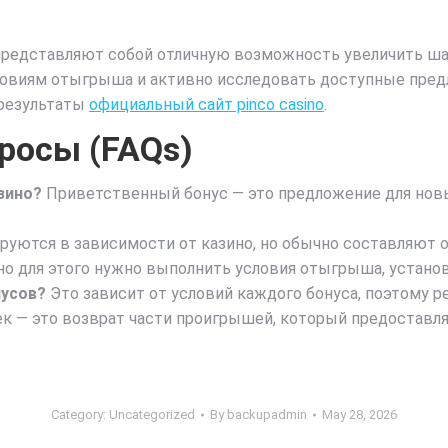
 представляют собой отличную возможность увеличить ша
ловиям отыгрыша и активно исследовать доступные пред
 результаты
официальный сайт pinco casino
.
росы (FAQs)
зино?
Приветственный бонус — это предложение для новы
руются в зависимости от казино, но обычно составляют о
но для этого нужно выполнить условия отыгрыша, устано
нусов?
Это зависит от условий каждого бонуса, поэтому р
 — это возврат части проигрышей, который предоставляе
Category:
Uncategorized
By
backupadmin
May 28, 2026