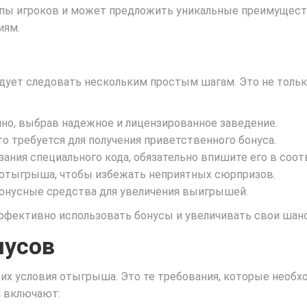
ппы игроков и может предложить уникальные преимущест
иям.
дует следовать нескольким простым шагам. Это не тольк
ино, выбрав надежное и лицензированное заведение.
то требуется для получения приветственного бонуса.
зания специального кода, обязательно впишите его в соо
 отыгрыша, чтобы избежать неприятных сюрпризов.
бонусные средства для увеличения выигрышей.
фективно использовать бонусы и увеличивать свои шансы
нусов
 их условия отыгрыша. Это те требования, которые необ
я включают: