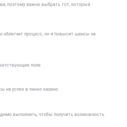
ва, поэтому важно выбрать тот, который
о облегчит процесс, но и повысит шансы на
тветствующее поле.
 на успех в пинко казино.
ходимо выполнить, чтобы получить возможность