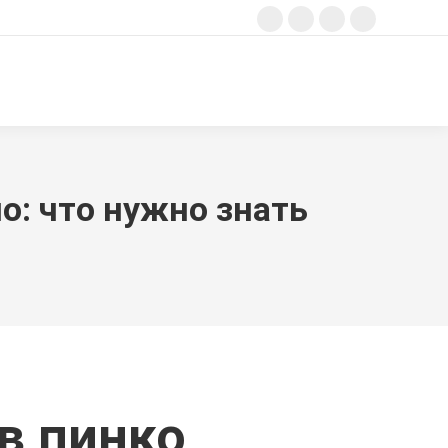
Facebook
Twitter
Instagram
YouTube
page
page
page
page
opens
opens
opens
opens
Search:
in
in
in
in
new
new
new
new
window
window
window
window
о: что нужно знать
в пинко