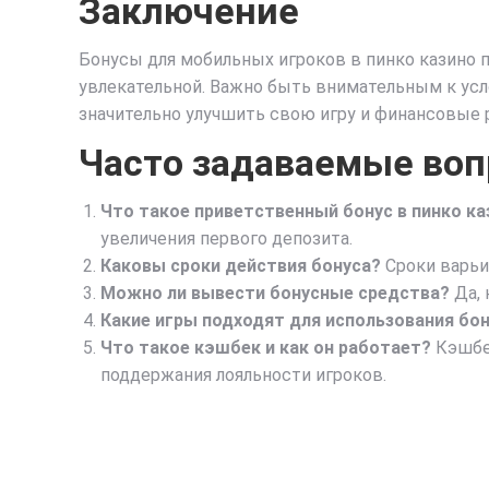
Заключение
Бонусы для мобильных игроков в пинко казино
увлекательной. Важно быть внимательным к ус
значительно улучшить свою игру и финансовые
Часто задаваемые воп
Что такое приветственный бонус в пинко ка
увеличения первого депозита.
Каковы сроки действия бонуса?
Сроки варьи
Можно ли вывести бонусные средства?
Да, 
Какие игры подходят для использования бо
Что такое кэшбек и как он работает?
Кэшбек
поддержания лояльности игроков.