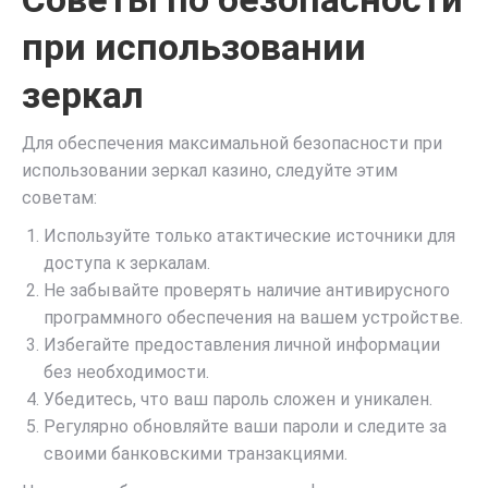
при использовании
зеркал
Для обеспечения максимальной безопасности при
использовании зеркал казино, следуйте этим
советам:
Используйте только атактические источники для
доступа к зеркалам.
Не забывайте проверять наличие антивирусного
программного обеспечения на вашем устройстве.
Избегайте предоставления личной информации
без необходимости.
Убедитесь, что ваш пароль сложен и уникален.
Регулярно обновляйте ваши пароли и следите за
своими банковскими транзакциями.