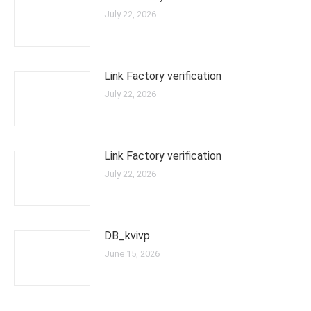
July 22, 2026
Link Factory verification
July 22, 2026
Link Factory verification
July 22, 2026
DB_kvivp
June 15, 2026