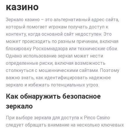
казино
Зеркало казино – это альтернативный адрес сайта,
который помогает игрокам получать доступ к
контенту, когда основной сайт недоступен. Это
может происходить по разным причинам, включая
блокировку Роскомнадзора или технические сбои.
Однако использование зеркал может нести
определенные риски, включая возможность
столкнуться с мошенническими сайтами. Поэтому
важно знать, как идентифицировать надежное
зеркало и избежать потенциальных угроз.
Как обнаружить безопасное
зеркало
При выборе зеркала для доступа к Pinco Casino
следует обращать внимание на несколько ключевых