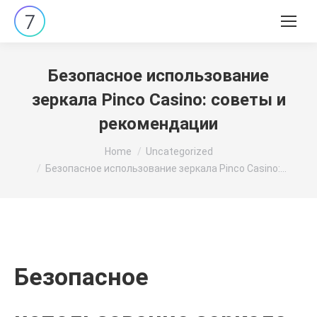
Search:
Безопасное использование
зеркала Pinco Casino: советы и
рекомендации
You are here:
Home
Uncategorized
Безопасное использование зеркала Pinco Casino:…
Безопасное