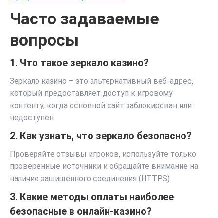
Часто задаваемые
вопросы
1. Что такое зеркало казино?
Зеркало казино – это альтернативный веб-адрес,
который предоставляет доступ к игровому
контенту, когда основной сайт заблокирован или
недоступен.
2. Как узнать, что зеркало безопасно?
Проверяйте отзывы игроков, используйте только
проверенные источники и обращайте внимание на
наличие защищенного соединения (HTTPS).
3. Какие методы оплаты наиболее
безопасные в онлайн-казино?