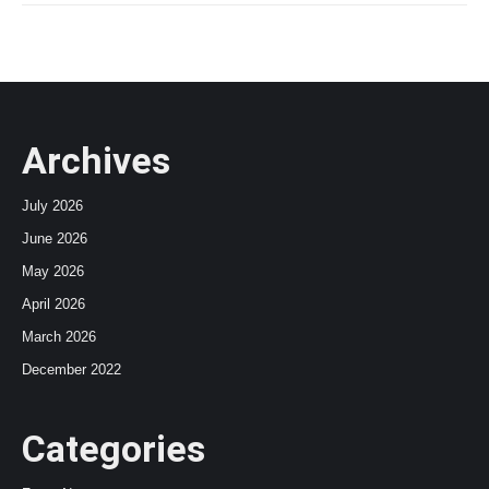
Archives
July 2026
June 2026
May 2026
April 2026
March 2026
December 2022
Categories