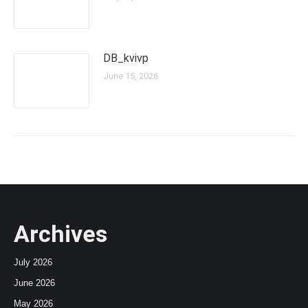
DB_kvivp
June 15, 2026
Archives
July 2026
June 2026
May 2026