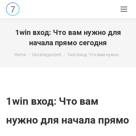
Search:
1win вход: Что вам нужно для
начала прямо сегодня
You are here:
Home
Uncategorized
1win вход: Что вам нужно…
1win вход: Что вам
нужно для начала прямо