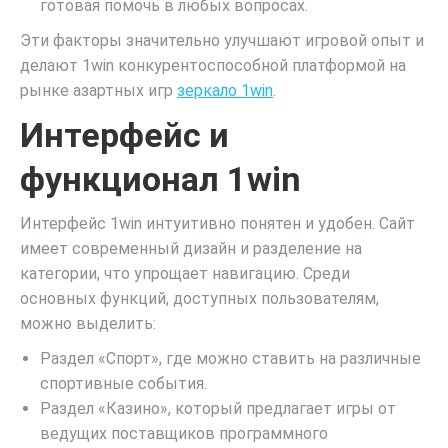
готовая помочь в любых вопросах.
Эти факторы значительно улучшают игровой опыт и
делают 1win конкурентоспособной платформой на
рынке азартных игр
зеркало 1win
.
Интерфейс и
функционал 1win
Интерфейс 1win интуитивно понятен и удобен. Сайт
имеет современный дизайн и разделение на
категории, что упрощает навигацию. Среди
основных функций, доступных пользователям,
можно выделить:
Раздел «Спорт», где можно ставить на различные
спортивные события.
Раздел «Казино», который предлагает игры от
ведущих поставщиков программного