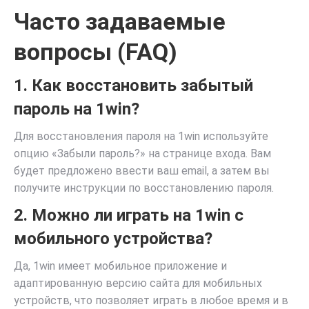
Часто задаваемые
вопросы (FAQ)
1. Как восстановить забытый
пароль на 1win?
Для восстановления пароля на 1win используйте
опцию «Забыли пароль?» на странице входа. Вам
будет предложено ввести ваш email, а затем вы
получите инструкции по восстановлению пароля.
2. Можно ли играть на 1win с
мобильного устройства?
Да, 1win имеет мобильное приложение и
адаптированную версию сайта для мобильных
устройств, что позволяет играть в любое время и в