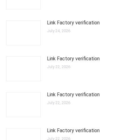
Link Factory verification
July 24, 2026
Link Factory verification
July 22, 2026
Link Factory verification
July 22, 2026
Link Factory verification
July 22, 2026