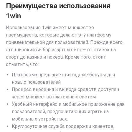
Преимущества использования
1win
Использование 1win имеет множество
преимуществ, которые делают эту платформу
привлекательной для пользователей. Прежде всего,
это широкий выбор азартных игр — от ставок на
спорт до казино и покера. Кроме того, стоит
отметить, что:
Платформа предлагает выгодные бонусы для
новых пользователей.
Процесс внесения и вывода средств доступен
через множество платежных систем.
Удобный интерфейс и мобильное приложение для
пользователей, предпочитающих играть на
мобильных устройствах.
Круглосуточная служба поддержки клиентов,