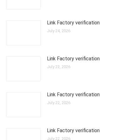
Link Factory verification
July 24, 2026
Link Factory verification
July 22, 2026
Link Factory verification
July 22, 2026
Link Factory verification
July 22, 2026