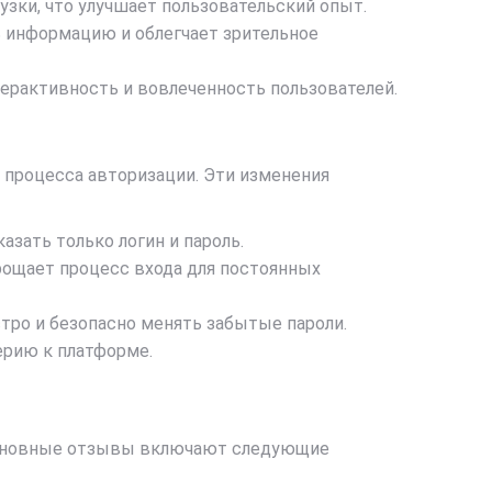
зки, что улучшает пользовательский опыт.
 информацию и облегчает зрительное
ерактивность и вовлеченность пользователей.
 процесса авторизации. Эти изменения
зать только логин и пароль.
рощает процесс входа для постоянных
тро и безопасно менять забытые пароли.
рию к платформе.
 Основные отзывы включают следующие