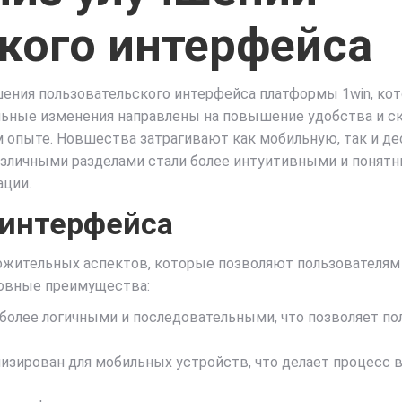
кого интерфейса
ения пользовательского интерфейса платформы 1win, кот
льные изменения направлены на повышение удобства и ск
м опыте. Новшества затрагивают как мобильную, так и д
различными разделами стали более интуитивными и понят
ации.
 интерфейса
ожительных аспектов, которые позволяют пользователям
новные преимущества:
более логичными и последовательными, что позволяет п
зирован для мобильных устройств, что делает процесс в