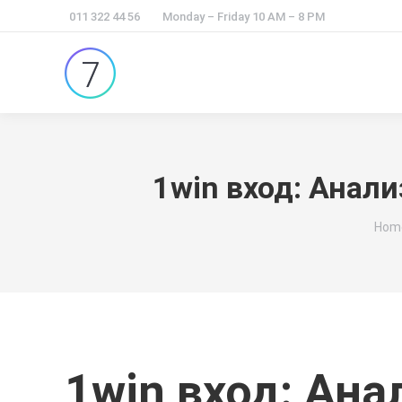
011 322 44 56
Monday – Friday 10 AM – 8 PM
1win вход: Анал
You 
Hom
1win вход: Ан