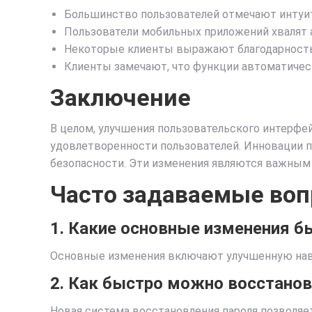
Большинство пользователей отмечают интуит
Пользователи мобильных приложений хвалят 
Некоторые клиенты выражают благодарность з
Клиенты замечают, что функции автоматическ
Заключение
В целом, улучшения пользовательского интерфей
удовлетворенности пользователей. Инновации п
безопасности. Эти изменения являются важны
Часто задаваемые воп
1. Какие основные изменения б
Основные изменения включают улучшенную нав
2. Как быстро можно восстанов
Новая система восстановления пароля позволяе