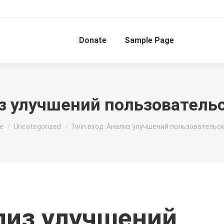
Donate
Sample Page
из улучшений пользователь
are here:
e
Uncategorized
1win вход: Анализ улучшений пользовательс
ализ улучшений