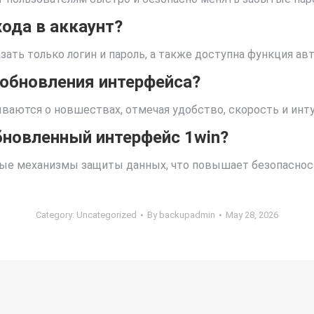
хода в аккаунт?
зать только логин и пароль, а также доступна функция ав
 обновления интерфейса?
аются о новшествах, отмечая удобство, скорость и инту
обновленный интерфейс 1win?
ые механизмы защиты данных, что повышает безопасност
Category:
Uncategorized
By
backupadmin
May 28, 2026