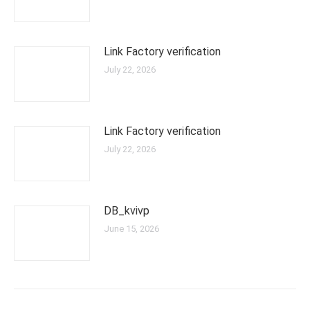
Link Factory verification
July 22, 2026
Link Factory verification
July 22, 2026
DB_kvivp
June 15, 2026