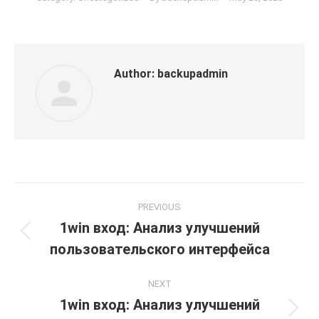
Author:
backupadmin
Post
PREVIOUS
navigation
1win вход: Анализ улучшений
Previous
пользовательского интерфейса
post:
NEXT
1win вход: Анализ улучшений
Next