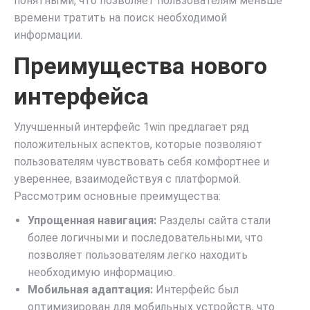
понятными, что позволяет пользователям меньше
времени тратить на поиск необходимой
информации.
Преимущества нового
интерфейса
Улучшенный интерфейс 1win предлагает ряд
положительных аспектов, которые позволяют
пользователям чувствовать себя комфортнее и
увереннее, взаимодействуя с платформой.
Рассмотрим основные преимущества:
Упрощенная навигация:
Разделы сайта стали
более логичными и последовательными, что
позволяет пользователям легко находить
необходимую информацию.
Мобильная адаптация:
Интерфейс был
оптимизирован для мобильных устройств, что