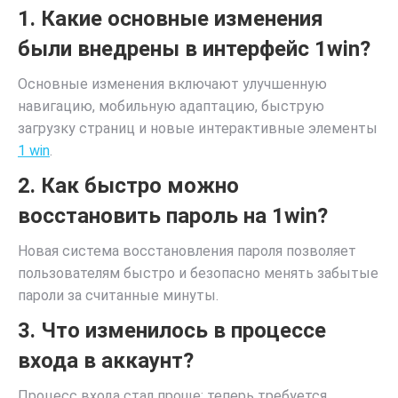
1. Какие основные изменения
были внедрены в интерфейс 1win?
Основные изменения включают улучшенную
навигацию, мобильную адаптацию, быструю
загрузку страниц и новые интерактивные элементы
1 win
.
2. Как быстро можно
восстановить пароль на 1win?
Новая система восстановления пароля позволяет
пользователям быстро и безопасно менять забытые
пароли за считанные минуты.
3. Что изменилось в процессе
входа в аккаунт?
Процесс входа стал проще: теперь требуется