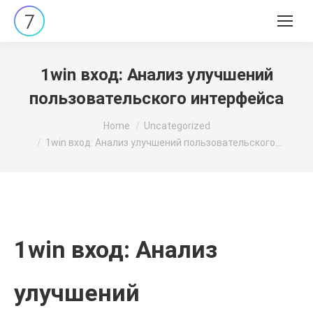
Search:
1win вход: Анализ улучшений
пользовательского интерфейса
You are here:
Home
Uncategorized
1win вход: Анализ улучшений пользовательского…
1win вход: Анализ
улучшений