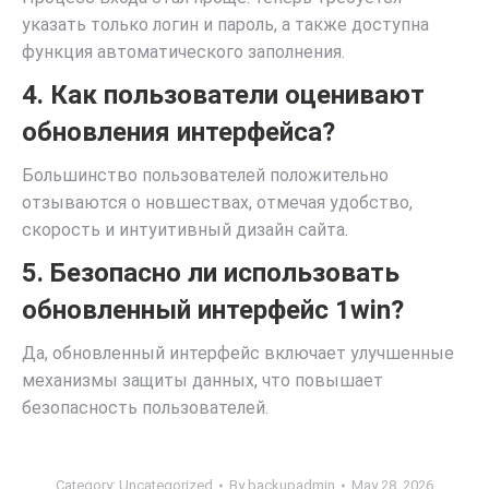
указать только логин и пароль, а также доступна
функция автоматического заполнения.
4. Как пользователи оценивают
обновления интерфейса?
Большинство пользователей положительно
отзываются о новшествах, отмечая удобство,
скорость и интуитивный дизайн сайта.
5. Безопасно ли использовать
обновленный интерфейс 1win?
Да, обновленный интерфейс включает улучшенные
механизмы защиты данных, что повышает
безопасность пользователей.
Category:
Uncategorized
By
backupadmin
May 28, 2026