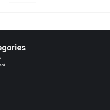
egories
s
ized