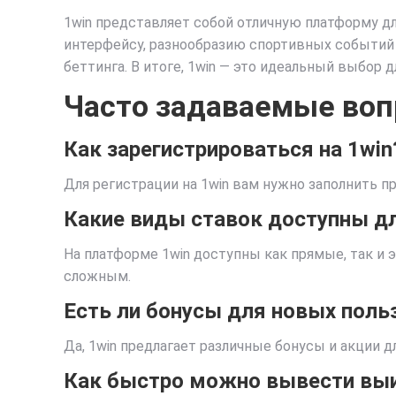
1win представляет собой отличную платформу д
интерфейсу, разнообразию спортивных событий 
беттинга. В итоге, 1win — это идеальный выбор 
Часто задаваемые воп
Как зарегистрироваться на 1win
Для регистрации на 1win вам нужно заполнить п
Какие виды ставок доступны д
На платформе 1win доступны как прямые, так и э
сложным.
Есть ли бонусы для новых поль
Да, 1win предлагает различные бонусы и акции 
Как быстро можно вывести вы