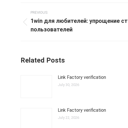
Post
PREVIOUS
navigation
1win для любителей: упрощение с
Previous
пользователей
post:
Related Posts
Link Factory verification
July 30, 2026
Link Factory verification
July 22, 2026