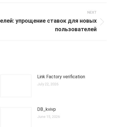
NEXT
елей: упрощение ставок для новых
пользователей
Link Factory verification
July 22, 2026
DB_kvivp
June 15, 2026