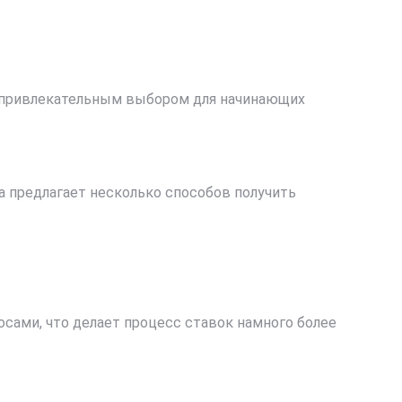
in привлекательным выбором для начинающих
.
 предлагает несколько способов получить
сами, что делает процесс ставок намного более