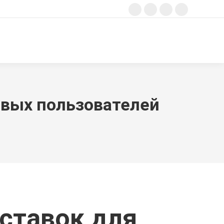
Facebook
Twitter
Instagram
YouTube
page
page
page
page
opens
opens
opens
opens
Search:
in
in
in
in
new
new
new
new
window
window
window
window
овых пользователей
ставок для