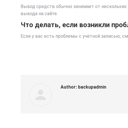
Вывод средств обычно занимает от нескольких 
вывода на сайте.
Что делать, если возникли про
Если у вас есть проблемы с учётной записью, с
Author:
backupadmin