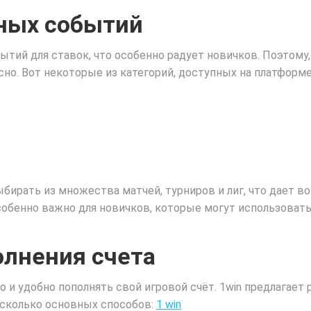
ных событий
ий для ставок, что особенно радует новичков. Поэтому, 
но. Вот некоторые из категорий, доступных на платформе
бирать из множества матчей, турниров и лиг, что дает во
обенно важно для новичков, которые могут использовать 
лнения счета
 и удобно пополнять свой игровой счёт. 1win предлагает
есколько основных способов:
1 win