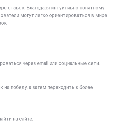
ре ставок. Благодаря интуитивно понятному
ователи могут легко ориентироваться в мире
вок.
оваться через email или социальные сети.
 на победу, а затем переходить к более
айти на сайте.