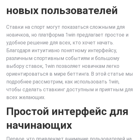
новых пользователей
Ставки на спорт могут показаться сложными для
новичков, но платформа 1win предлагает простое и
удобное решение для всех, кто хочет начать.
Благодаря интуитивно понятному интерфейсу,
различным спортивным событиям и большому
выбору ставок, 1win позволяет новичкам легко
ориентироваться в мире беттинга. В этой статье мы
подробнее рассмотрим, как использовать 1win,
чтобы сделать ставкинг доступным и приятным для
всех желающих.
Простой интерфейс для
начинающих
Первое, что привлекает внимание пользователей на