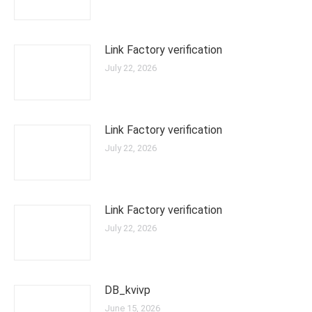
Link Factory verification
July 22, 2026
Link Factory verification
July 22, 2026
Link Factory verification
July 22, 2026
DB_kvivp
June 15, 2026