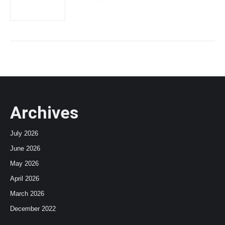
Archives
July 2026
June 2026
May 2026
April 2026
March 2026
December 2022