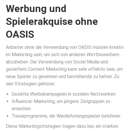
Werbung und
Spielerakquise ohne
OASIS
Anbieter ohne die Verwendung von OASIS müssen kreativ
im Marketing sein, um sich von anderen Wettbewerbern
abzuheben. Die Verwendung von Social Media und
gezieltem Content Marketing kann sehr effektiv sein, um
neue Spieler zu gewinnen und bestehende zu halten. Zu
den Strategien gehören:
Gezielte Werbekampagnen in sozialen Netzwerken.
Influencer-Marketing, um jüngere Zielgruppen zu
erreichen.
Treueprogramme, die Wiederholungsspieler belohnen.
Diese Marketingstrategien tragen dazu bei, ein starkes