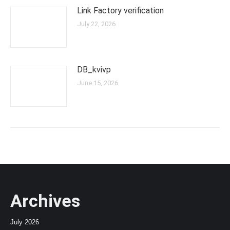
Link Factory verification
July 22, 2026
DB_kvivp
June 15, 2026
Archives
July 2026