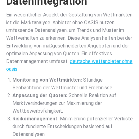
Datenintegration
Ein wesentlicher Aspekt der Gestaltung von Wettmärkten
ist die Marktanalyse. Anbieter ohne OASIS nutzen
umfassende Datenanalysen, um Trends und Muster im
Wettverhalten zu erkennen. Diese Analysen helfen bei der
Entwicklung von maßgeschneiderten Angeboten und der
optimalen Anpassung von Quoten. Ein effektives
Datenmanagement umfasst:
deutsche wettanbieter ohne
oasis
Monitoring von Wettmärkten:
Ständige
Beobachtung der Wettmuster und Ergebnisse.
Anpassung der Quoten:
Schnelle Reaktion auf
Marktveränderungen zur Maximierung der
Wettbewerbsfähigkeit.
Risikomanagement:
Minimierung potenzieller Verluste
durch fundierte Entscheidungen basierend auf
Datenanalysen.