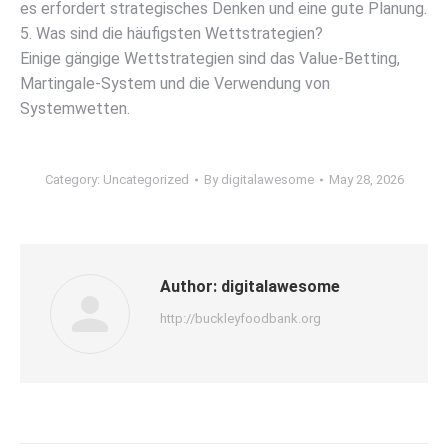
es erfordert strategisches Denken und eine gute Planung.
5. Was sind die häufigsten Wettstrategien?
Einige gängige Wettstrategien sind das Value-Betting,
Martingale-System und die Verwendung von
Systemwetten.
Category:
Uncategorized
By
digitalawesome
May 28, 2026
Author:
digitalawesome
http://buckleyfoodbank.org