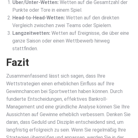
Über/Unter-Wetten:
Wetten auf die Gesamtzahl der
Punkte oder Tore in einem Spiel.
Head-to-Head-Wetten:
Wetten auf den direkten
Vergleich zwischen zwei Teams oder Spielern.
Langzeitwetten:
Wetten auf Ereignisse, die über eine
ganze Saison oder einen Wettbewerb hinweg
stattfinden.
Fazit
Zusammenfassend lässt sich sagen, dass Ihre
Wettstrategien einen erheblichen Einfluss auf Ihre
Gewinnchancen bei Sportwetten haben können. Durch
fundierte Entscheidungen, effektives Bankroll-
Management und eine gründliche Analyse können Sie Ihre
Aussichten auf Gewinne erheblich verbessern. Denken Sie
daran, dass Geduld und Disziplin entscheidend sind, um
langfristig erfolgreich zu sein. Wenn Sie regelmäßig Ihre
Strategien überprüfen und anpassen, werden Sie in der