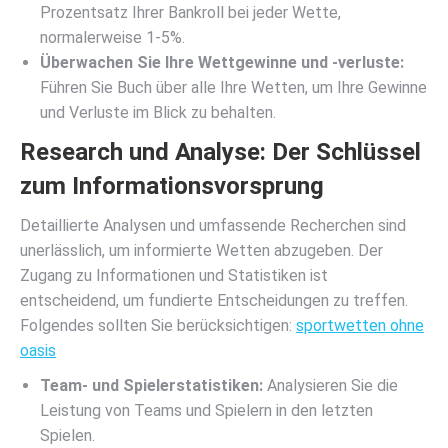
Prozentsatz Ihrer Bankroll bei jeder Wette,
normalerweise 1-5%.
Überwachen Sie Ihre Wettgewinne und -verluste:
Führen Sie Buch über alle Ihre Wetten, um Ihre Gewinne
und Verluste im Blick zu behalten.
Research und Analyse: Der Schlüssel
zum Informationsvorsprung
Detaillierte Analysen und umfassende Recherchen sind
unerlässlich, um informierte Wetten abzugeben. Der
Zugang zu Informationen und Statistiken ist
entscheidend, um fundierte Entscheidungen zu treffen.
Folgendes sollten Sie berücksichtigen:
sportwetten ohne
oasis
Team- und Spielerstatistiken:
Analysieren Sie die
Leistung von Teams und Spielern in den letzten
Spielen.