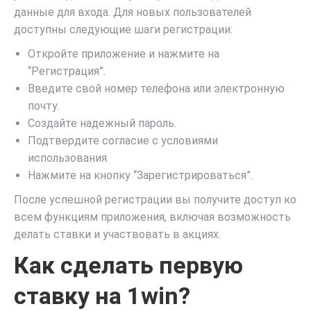
данные для входа. Для новых пользователей
доступны следующие шаги регистрации:
Откройте приложение и нажмите на
“Регистрация”.
Введите свой номер телефона или электронную
почту.
Создайте надежный пароль.
Подтвердите согласие с условиями
использования.
Нажмите на кнопку “Зарегистрироваться”.
После успешной регистрации вы получите доступ ко
всем функциям приложения, включая возможность
делать ставки и участвовать в акциях.
Как сделать первую
ставку на 1win?