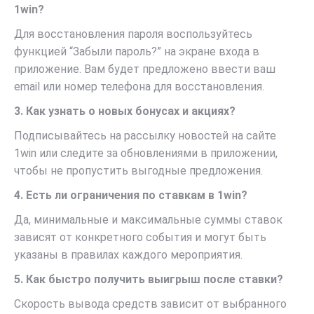
1win?
Для восстановления пароля воспользуйтесь
функцией “Забыли пароль?” на экране входа в
приложение. Вам будет предложено ввести ваш
email или номер телефона для восстановления.
3. Как узнать о новых бонусах и акциях?
Подписывайтесь на рассылку новостей на сайте
1win или следите за обновлениями в приложении,
чтобы не пропустить выгодные предложения.
4. Есть ли ограничения по ставкам в 1win?
Да, минимальные и максимальные суммы ставок
зависят от конкретного события и могут быть
указаны в правилах каждого мероприятия.
5. Как быстро получить выигрыш после ставки?
Скорость вывода средств зависит от выбранного