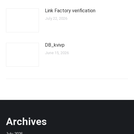
Link Factory verification
July 22, 2026
DB_kvivp
June 15, 2026
Archives
July 2026