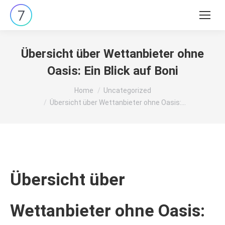
Search:
Übersicht über Wettanbieter ohne
Oasis: Ein Blick auf Boni
You are here:
Home
Uncategorized
Übersicht über Wettanbieter ohne Oasis:…
Übersicht über
Wettanbieter ohne Oasis: