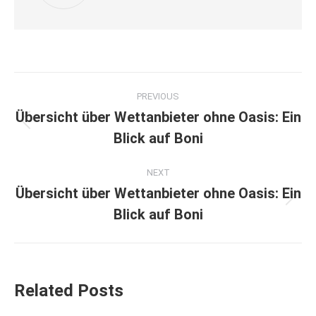
Post
PREVIOUS
navigation
Übersicht über Wettanbieter ohne Oasis: Ein
Previous
Blick auf Boni
post:
NEXT
Übersicht über Wettanbieter ohne Oasis: Ein
Next
Blick auf Boni
post:
Related Posts