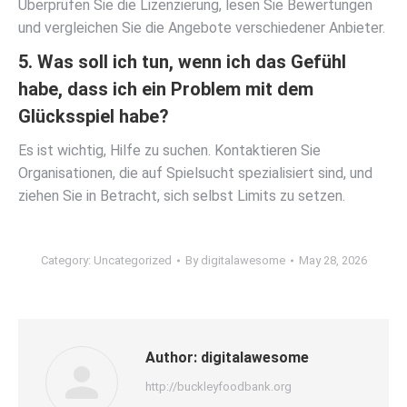
Überprüfen Sie die Lizenzierung, lesen Sie Bewertungen
und vergleichen Sie die Angebote verschiedener Anbieter.
5. Was soll ich tun, wenn ich das Gefühl
habe, dass ich ein Problem mit dem
Glücksspiel habe?
Es ist wichtig, Hilfe zu suchen. Kontaktieren Sie
Organisationen, die auf Spielsucht spezialisiert sind, und
ziehen Sie in Betracht, sich selbst Limits zu setzen.
Category:
Uncategorized
By
digitalawesome
May 28, 2026
Author:
digitalawesome
http://buckleyfoodbank.org