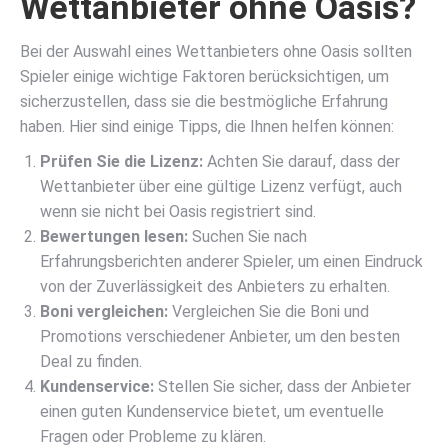
Wettanbieter ohne Oasis?
Bei der Auswahl eines Wettanbieters ohne Oasis sollten
Spieler einige wichtige Faktoren berücksichtigen, um
sicherzustellen, dass sie die bestmögliche Erfahrung
haben. Hier sind einige Tipps, die Ihnen helfen können:
Prüfen Sie die Lizenz:
Achten Sie darauf, dass der
Wettanbieter über eine gültige Lizenz verfügt, auch
wenn sie nicht bei Oasis registriert sind.
Bewertungen lesen:
Suchen Sie nach
Erfahrungsberichten anderer Spieler, um einen Eindruck
von der Zuverlässigkeit des Anbieters zu erhalten.
Boni vergleichen:
Vergleichen Sie die Boni und
Promotions verschiedener Anbieter, um den besten
Deal zu finden.
Kundenservice:
Stellen Sie sicher, dass der Anbieter
einen guten Kundenservice bietet, um eventuelle
Fragen oder Probleme zu klären.