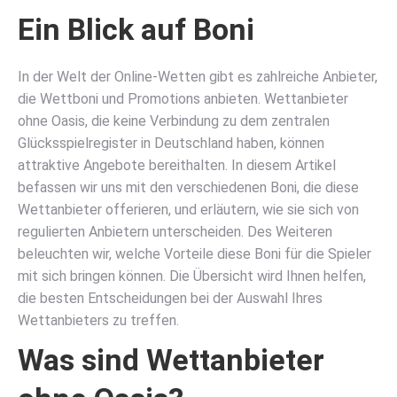
Ein Blick auf Boni
In der Welt der Online-Wetten gibt es zahlreiche Anbieter,
die Wettboni und Promotions anbieten. Wettanbieter
ohne Oasis, die keine Verbindung zu dem zentralen
Glücksspielregister in Deutschland haben, können
attraktive Angebote bereithalten. In diesem Artikel
befassen wir uns mit den verschiedenen Boni, die diese
Wettanbieter offerieren, und erläutern, wie sie sich von
regulierten Anbietern unterscheiden. Des Weiteren
beleuchten wir, welche Vorteile diese Boni für die Spieler
mit sich bringen können. Die Übersicht wird Ihnen helfen,
die besten Entscheidungen bei der Auswahl Ihres
Wettanbieters zu treffen.
Was sind Wettanbieter