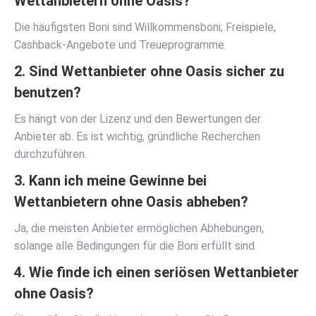
Wettanbietern ohne Oasis?
Die häufigsten Boni sind Willkommensboni, Freispiele,
Cashback-Angebote und Treueprogramme.
2. Sind Wettanbieter ohne Oasis sicher zu
benutzen?
Es hängt von der Lizenz und den Bewertungen der
Anbieter ab. Es ist wichtig, gründliche Recherchen
durchzuführen.
3. Kann ich meine Gewinne bei
Wettanbietern ohne Oasis abheben?
Ja, die meisten Anbieter ermöglichen Abhebungen,
solange alle Bedingungen für die Boni erfüllt sind.
4. Wie finde ich einen seriösen Wettanbieter
ohne Oasis?