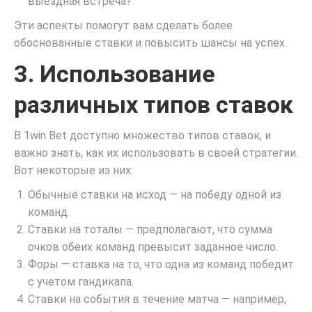
выездная встреча?
Эти аспекты помогут вам сделать более
обоснованные ставки и повысить шансы на успех.
3. Использование
различных типов ставок
В 1win Bet доступно множество типов ставок, и
важно знать, как их использовать в своей стратегии.
Вот некоторые из них:
Обычные ставки на исход — на победу одной из
команд.
Ставки на тоталы — предполагают, что сумма
очков обеих команд превысит заданное число.
Форы — ставка на то, что одна из команд победит
с учетом гандикапа.
Ставки на события в течение матча — например,