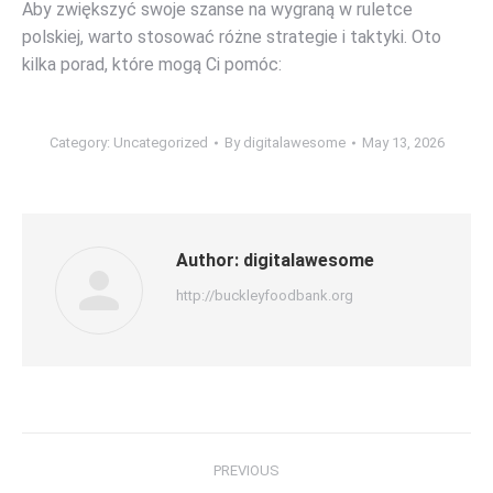
Aby zwiększyć swoje szanse na wygraną w ruletce
polskiej, warto stosować różne strategie i taktyki. Oto
kilka porad, które mogą Ci pomóc:
Category:
Uncategorized
By
digitalawesome
May 13, 2026
Author:
digitalawesome
http://buckleyfoodbank.org
Post
PREVIOUS