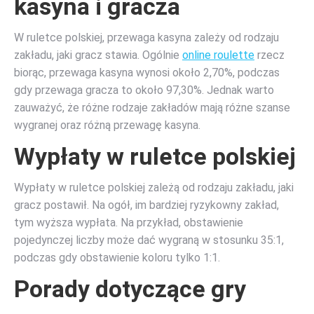
kasyna i gracza
W ruletce polskiej, przewaga kasyna zależy od rodzaju
zakładu, jaki gracz stawia. Ogólnie
online roulette
rzecz
biorąc, przewaga kasyna wynosi około 2,70%, podczas
gdy przewaga gracza to około 97,30%. Jednak warto
zauważyć, że różne rodzaje zakładów mają różne szanse
wygranej oraz różną przewagę kasyna.
Wypłaty w ruletce polskiej
Wypłaty w ruletce polskiej zależą od rodzaju zakładu, jaki
gracz postawił. Na ogół, im bardziej ryzykowny zakład,
tym wyższa wypłata. Na przykład, obstawienie
pojedynczej liczby może dać wygraną w stosunku 35:1,
podczas gdy obstawienie koloru tylko 1:1.
Porady dotyczące gry