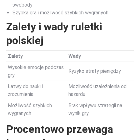
swobody
Szybka gra i możliwość szybkich wygranych
Zalety i wady ruletki
polskiej
Zalety
Wady
Wysokie emocje podczas
Ryzyko straty pieniędzy
gry
Łatwy do nauki i
Możliwość uzależnienia od
zrozumienia
hazardu
Możliwość szybkich
Brak wpływu strategii na
wygranych
wynik gry
Procentowo przewaga