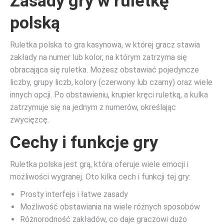
Zasady gry w ruletkę
polską
Ruletka polska to gra kasynowa, w której gracz stawia
zakłady na numer lub kolor, na którym zatrzyma się
obracająca się ruletka. Możesz obstawiać pojedyncze
liczby, grupy liczb, kolory (czerwony lub czarny) oraz wiele
innych opcji. Po obstawieniu, krupier kręci ruletką, a kulka
zatrzymuje się na jednym z numerów, określając
zwycięzcę.
Cechy i funkcje gry
Ruletka polska jest grą, która oferuje wiele emocji i
możliwości wygranej. Oto kilka cech i funkcji tej gry:
Prosty interfejs i łatwe zasady
Możliwość obstawiania na wiele różnych sposobów
Różnorodność zakładów, co daje graczowi dużo