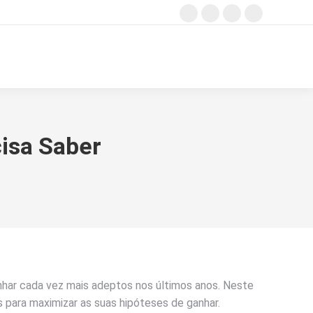
Facebook
Twitter
Instagram
YouTube
page
page
page
page
opens
opens
opens
opens
Search:
in
in
in
in
new
new
new
new
window
window
window
window
cisa Saber
anhar cada vez mais adeptos nos últimos anos. Neste
s para maximizar as suas hipóteses de ganhar.