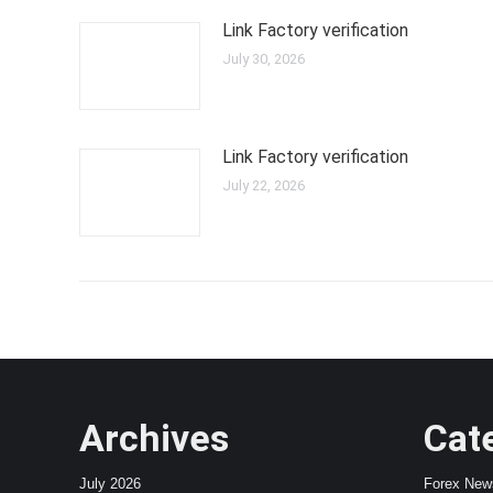
Link Factory verification
July 30, 2026
Link Factory verification
July 22, 2026
Archives
Cat
July 2026
Forex New