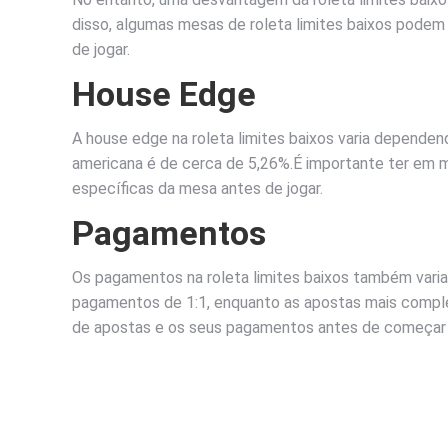
disso, algumas mesas de roleta limites baixos podem t
de jogar.
House Edge
A house edge na roleta limites baixos varia dependen
americana é de cerca de 5,26%.É importante ter em me
específicas da mesa antes de jogar.
Pagamentos
Os pagamentos na roleta limites baixos também vari
pagamentos de 1:1, enquanto as apostas mais comple
de apostas e os seus pagamentos antes de começar a