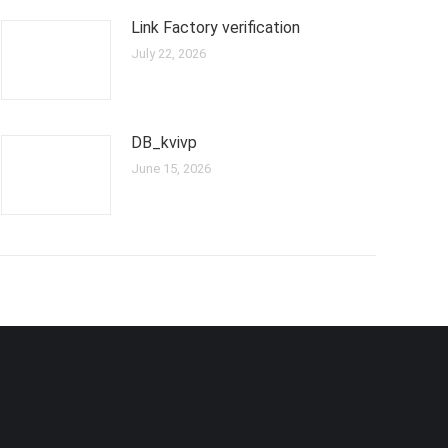
Link Factory verification
July 22, 2026
DB_kvivp
June 15, 2026