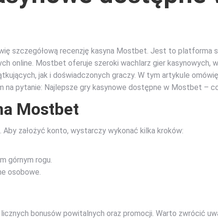
ię szczegółową recenzję kasyna Mostbet. Jest to platforma st
h online. Mostbet oferuje szeroki wachlarz gier kasynowych, w
ątkujących, jak i doświadczonych graczy. W tym artykule omówi
 na pytanie: Najlepsze gry kasynowe dostępne w Mostbet – c
 na Mostbet
a. Aby założyć konto, wystarczy wykonać kilka kroków:
wym górnym rogu.
ane osobowe.
 licznych bonusów powitalnych oraz promocji. Warto zwrócić uw