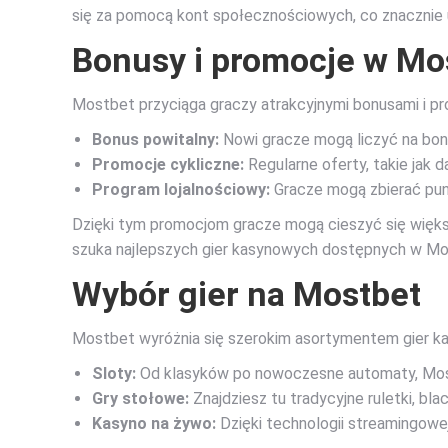
się za pomocą kont społecznościowych, co znacznie 
Bonusy i promocje w Mo
Mostbet przyciąga graczy atrakcyjnymi bonusami i pro
Bonus powitalny:
Nowi gracze mogą liczyć na bonu
Promocje cykliczne:
Regularne oferty, takie jak
Program lojalnościowy:
Gracze mogą zbierać pun
Dzięki tym promocjom gracze mogą cieszyć się więks
szuka najlepszych gier kasynowych dostępnych w Mo
Wybór gier na Mostbet
Mostbet wyróżnia się szerokim asortymentem gier k
Sloty:
Od klasyków po nowoczesne automaty, Most
Gry stołowe:
Znajdziesz tu tradycyjne ruletki, blac
Kasyno na żywo:
Dzięki technologii streamingowe