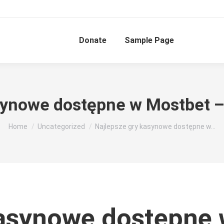
Donate
Sample Page
synowe dostępne w Mostbet –
You are here:
Home
Uncategorized
Najlepsze gry kasynowe dostępne w…
kasynowe dostępne 