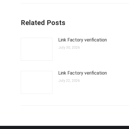
Related Posts
Link Factory verification
July 30, 2026
Link Factory verification
July 22, 2026