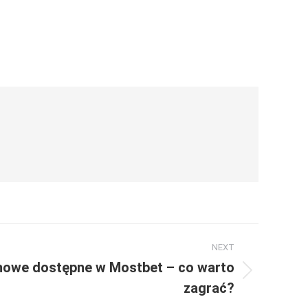
NEXT
ynowe dostępne w Mostbet – co warto
zagrać?