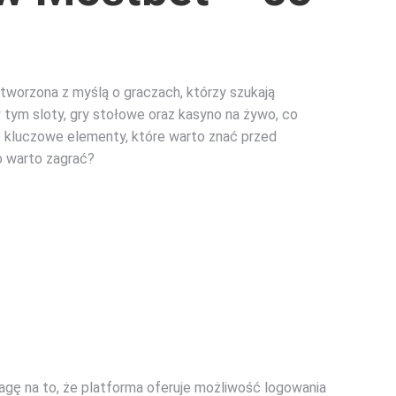
worzona z myślą o graczach, którzy szukają
 tym sloty, gry stołowe oraz kasyno na żywo, co
ę kluczowe elementy, które warto znać przed
o warto zagrać?
agę na to, że platforma oferuje możliwość logowania