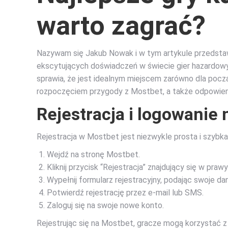
warto zagrać?
Nazywam się Jakub Nowak i w tym artykule przedstaw
ekscytujących doświadczeń w świecie gier hazardowyc
sprawia, że jest idealnym miejscem zarówno dla pocz
rozpoczęciem przygody z Mostbet, a także odpowiem
Rejestracja i logowanie
Rejestracja w Mostbet jest niezwykle prosta i szybk
Wejdź na stronę Mostbet.
Kliknij przycisk “Rejestracja” znajdujący się w pra
Wypełnij formularz rejestracyjny, podając swoje d
Potwierdź rejestrację przez e-mail lub SMS.
Zaloguj się na swoje nowe konto.
Rejestrując się na Mostbet, gracze mogą korzystać z