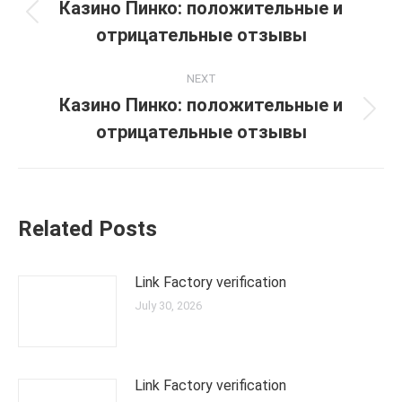
navigation
Казино Пинко: положительные и
Previous
отрицательные отзывы
post:
NEXT
Казино Пинко: положительные и
Next
отрицательные отзывы
post:
Related Posts
Link Factory verification
July 30, 2026
Link Factory verification