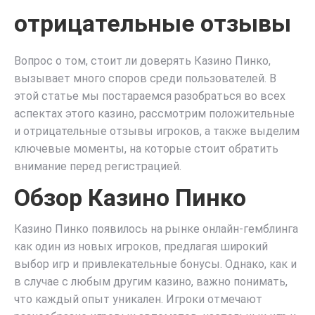
отрицательные отзывы
Вопрос о том, стоит ли доверять Казино Пинко,
вызывает много споров среди пользователей. В
этой статье мы постараемся разобраться во всех
аспектах этого казино, рассмотрим положительные
и отрицательные отзывы игроков, а также выделим
ключевые моменты, на которые стоит обратить
внимание перед регистрацией.
Обзор Казино Пинко
Казино Пинко появилось на рынке онлайн-гемблинга
как один из новых игроков, предлагая широкий
выбор игр и привлекательные бонусы. Однако, как и
в случае с любым другим казино, важно понимать,
что каждый опыт уникален. Игроки отмечают