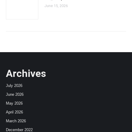
June 15, 2026
Archives
July 2026
June 2026
May 2026
April 2026
March 2026
December 2022