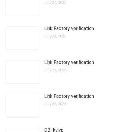
July 24, 2026
Link Factory verification
July 22, 2026
Link Factory verification
July 22, 2026
Link Factory verification
July 22, 2026
DB_kvivp