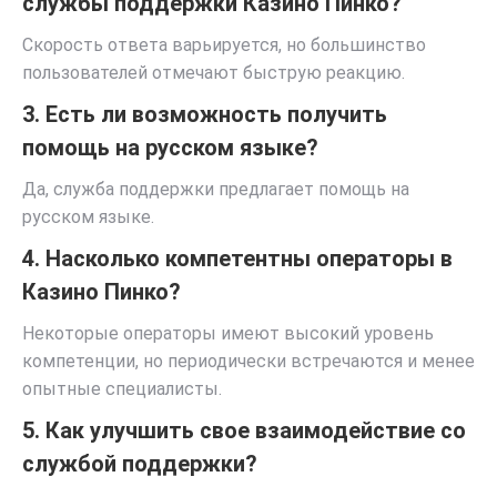
службы поддержки Казино Пинко?
Скорость ответа варьируется, но большинство
пользователей отмечают быструю реакцию.
3. Есть ли возможность получить
помощь на русском языке?
Да, служба поддержки предлагает помощь на
русском языке.
4. Насколько компетентны операторы в
Казино Пинко?
Некоторые операторы имеют высокий уровень
компетенции, но периодически встречаются и менее
опытные специалисты.
5. Как улучшить свое взаимодействие со
службой поддержки?