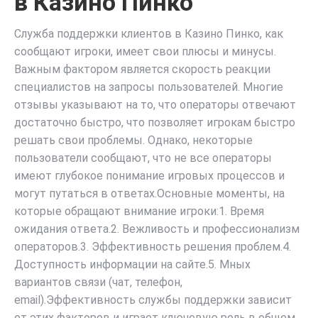
в Казино Пинко
Служба поддержки клиентов в Казино Пинко, как
сообщают игроки, имеет свои плюсы и минусы.
Важным фактором является скорость реакции
специалистов на запросы пользователей. Многие
отзывы указывают на то, что операторы отвечают
достаточно быстро, что позволяет игрокам быстро
решать свои проблемы. Однако, некоторые
пользователи сообщают, что не все операторы
имеют глубокое понимание игровых процессов и
могут путаться в ответах.Основные моменты, на
которые обращают внимание игроки:1. Время
ожидания ответа.2. Вежливость и профессионализм
операторов.3. Эффективность решения проблем.4.
Доступность информации на сайте.5. Мных
вариантов связи (чат, телефон,
email).Эффективность службы поддержки зависит
от этих факторов и играет ключевую роль в общем