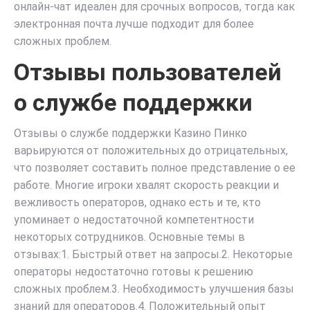
онлайн-чат идеален для срочных вопросов, тогда как
электронная почта лучше подходит для более
сложных проблем.
Отзывы пользователей
о службе поддержки
Отзывы о службе поддержки Казино Пинко
варьируются от положительных до отрицательных,
что позволяет составить полное представление о ее
работе. Многие игроки хвалят скорость реакции и
вежливость операторов, однако есть и те, кто
упоминает о недостаточной компетентности
некоторых сотрудников. Основные темы в
отзывах:1. Быстрый ответ на запросы.2. Некоторые
операторы недостаточно готовы к решению
сложных проблем.3. Необходимость улучшения базы
знаний для операторов.4. Положительный опыт