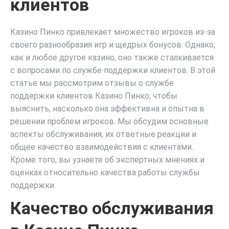
клиентов
Казино Пинко привлекает множество игроков из-за
своего разнообразия игр и щедрых бонусов. Однако,
как и любое другое казино, оно также сталкивается
с вопросами по службе поддержки клиентов. В этой
статье мы рассмотрим отзывы о службе
поддержки клиентов Казино Пинко, чтобы
выяснить, насколько она эффективна и опытна в
решении проблем игроков. Мы обсудим основные
аспекты обслуживания, их ответные реакции и
общее качество взаимодействия с клиентами.
Кроме того, вы узнаете об экспертных мнениях и
оценках относительно качества работы службы
поддержки.
Качество обслуживания