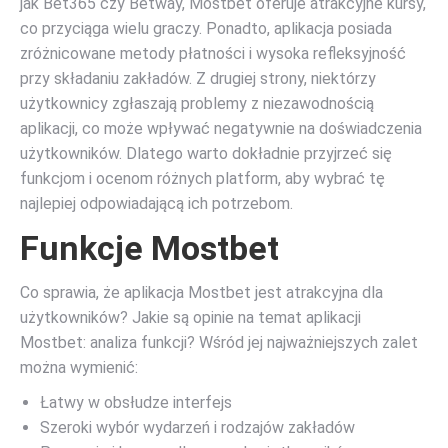
jak Bet365 czy Betway, Mostbet oferuje atrakcyjne kursy,
co przyciąga wielu graczy. Ponadto, aplikacja posiada
zróżnicowane metody płatności i wysoka refleksyjność
przy składaniu zakładów. Z drugiej strony, niektórzy
użytkownicy zgłaszają problemy z niezawodnością
aplikacji, co może wpływać negatywnie na doświadczenia
użytkowników. Dlatego warto dokładnie przyjrzeć się
funkcjom i ocenom różnych platform, aby wybrać tę
najlepiej odpowiadającą ich potrzebom.
Funkcje Mostbet
Co sprawia, że aplikacja Mostbet jest atrakcyjna dla
użytkowników? Jakie są opinie na temat aplikacji
Mostbet: analiza funkcji? Wśród jej najważniejszych zalet
można wymienić:
Łatwy w obsłudze interfejs
Szeroki wybór wydarzeń i rodzajów zakładów