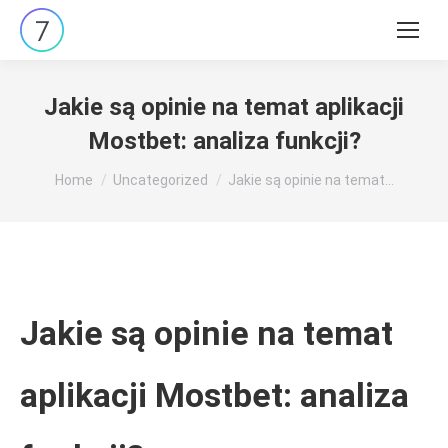
Search:
Jakie są opinie na temat aplikacji
Mostbet: analiza funkcji?
You are here:
Home
Uncategorized
Jakie są opinie na temat…
Jakie są opinie na temat
aplikacji Mostbet: analiza