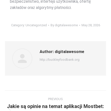
bezpieczeństwo, interfejs użytkownika, ofertę
zakładów oraz algorytmy płatności.
Category:
Uncategorized
By
digitalawesome
May 28, 2026
Author:
digitalawesome
http://buckleyfoodbank.org
Post
PREVIOUS
navigation
Jakie są opinie na temat aplikacji Mostbet:
Previous