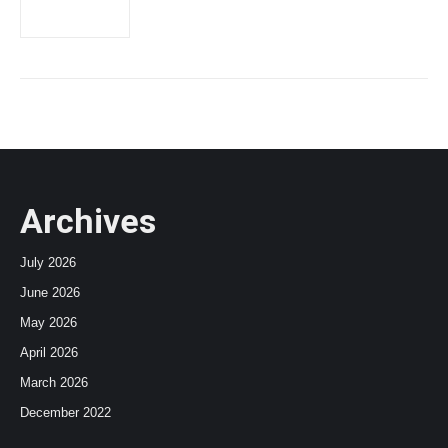
Archives
July 2026
June 2026
May 2026
April 2026
March 2026
December 2022