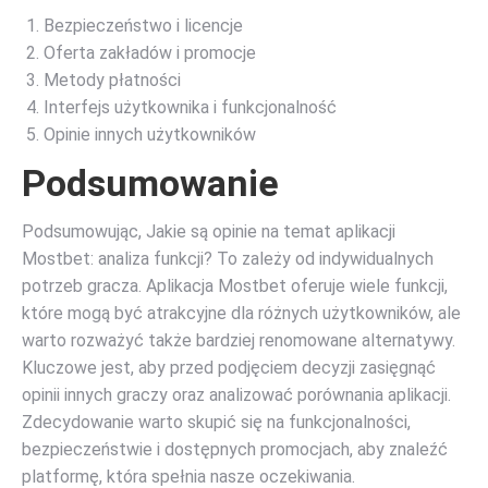
Bezpieczeństwo i licencje
Oferta zakładów i promocje
Metody płatności
Interfejs użytkownika i funkcjonalność
Opinie innych użytkowników
Podsumowanie
Podsumowując, Jakie są opinie na temat aplikacji
Mostbet: analiza funkcji? To zależy od indywidualnych
potrzeb gracza. Aplikacja Mostbet oferuje wiele funkcji,
które mogą być atrakcyjne dla różnych użytkowników, ale
warto rozważyć także bardziej renomowane alternatywy.
Kluczowe jest, aby przed podjęciem decyzji zasięgnąć
opinii innych graczy oraz analizować porównania aplikacji.
Zdecydowanie warto skupić się na funkcjonalności,
bezpieczeństwie i dostępnych promocjach, aby znaleźć
platformę, która spełnia nasze oczekiwania.