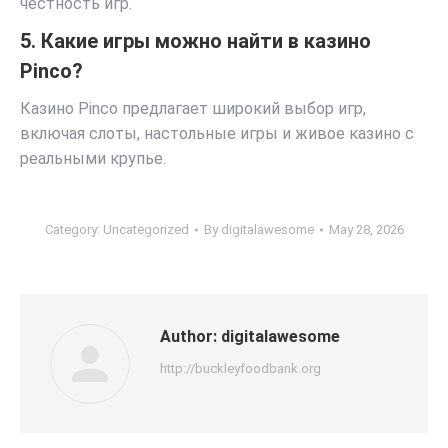
честность игр.
5. Какие игры можно найти в казино
Pinco?
Казино Pinco предлагает широкий выбор игр,
включая слоты, настольные игры и живое казино с
реальными крупье.
Category:
Uncategorized
By
digitalawesome
May 28, 2026
Author:
digitalawesome
http://buckleyfoodbank.org