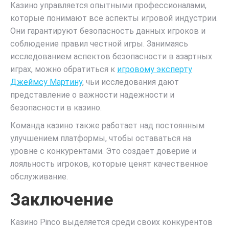
Казино управляется опытными профессионалами,
которые понимают все аспекты игровой индустрии.
Они гарантируют безопасность данных игроков и
соблюдение правил честной игры. Занимаясь
исследованием аспектов безопасности в азартных
играх, можно обратиться к
игровому эксперту
Джеймсу Мартину
, чьи исследования дают
представление о важности надежности и
безопасности в казино.
Команда казино также работает над постоянным
улучшением платформы, чтобы оставаться на
уровне с конкурентами. Это создает доверие и
лояльность игроков, которые ценят качественное
обслуживание.
Заключение
Казино Pinco выделяется среди своих конкурентов