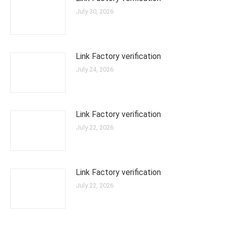
July 30, 2026
Link Factory verification
July 24, 2026
Link Factory verification
July 22, 2026
Link Factory verification
July 22, 2026