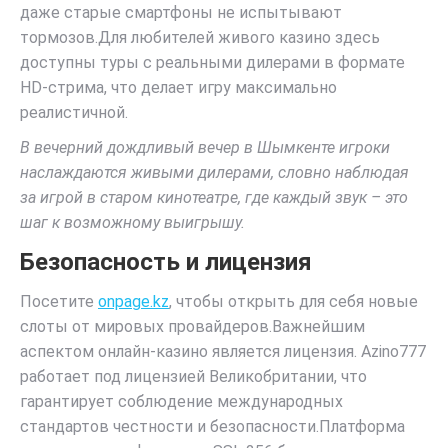
даже старые смартфоны не испытывают
тормозов.Для любителей живого казино здесь
доступны туры с реальными дилерами в формате
HD‑стрима, что делает игру максимально
реалистичной.
В вечерний дождливый вечер в Шымкенте игроки
наслаждаются живыми дилерами, словно наблюдая
за игрой в старом кинотеатре, где каждый звук – это
шаг к возможному выигрышу.
Безопасность и лицензия
Посетите
onpage.kz
, чтобы открыть для себя новые
слоты от мировых провайдеров.Важнейшим
аспектом онлайн‑казино является лицензия. Azino777
работает под лицензией Великобритании, что
гарантирует соблюдение международных
стандартов честности и безопасности.Платформа