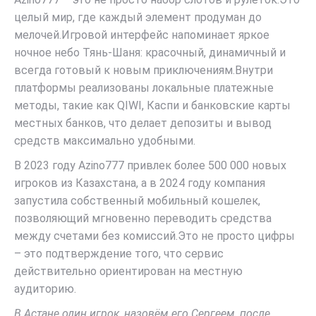
целый мир, где каждый элемент продуман до
мелочей.Игровой интерфейс напоминает яркое
ночное небо Тянь‑Шаня: красочный, динамичный и
всегда готовый к новым приключениям.Внутри
платформы реализованы локальные платежные
методы, такие как QIWI, Каспи и банковские карты
местных банков, что делает депозиты и вывод
средств максимально удобными.
В 2023 году Azino777 привлек более 500 000 новых
игроков из Казахстана, а в 2024 году компания
запустила собственный мобильный кошелек,
позволяющий мгновенно переводить средства
между счетами без комиссий.Это не просто цифры
– это подтверждение того, что сервис
действительно ориентирован на местную
аудиторию.
В Астане один игрок, назовём его Сергеем, после