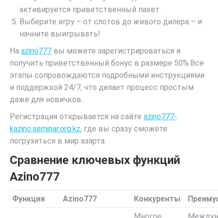
активируется приветственный пакет.
Выберите игру – от слотов до живого дилера – и
начните выигрывать!
На
azino777
вы можете зарегистрироваться и
получить приветственный бонус в размере 50%.Все
этапы сопровождаются подробными инструкциями
и поддержкой 24/7, что делает процесс простым
даже для новичков.
Регистрация открывается на сайте
azino777-
kazino.seminar.org.kz
, где вы сразу сможете
погрузиться в мир азарта.
Сравнение ключевых функций
Azino777
Функция
Azino777
Конкуренты
Преиму
Многое
Междун