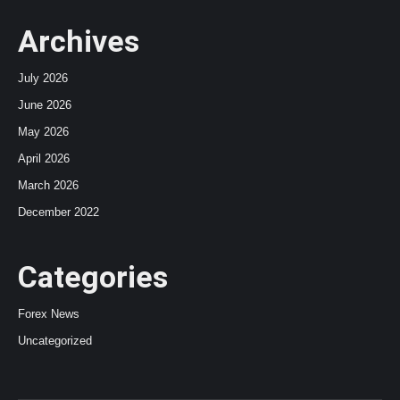
Archives
July 2026
June 2026
May 2026
April 2026
March 2026
December 2022
Categories
Forex News
Uncategorized