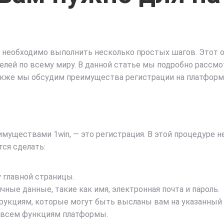
м необходимо выполнить несколько простых шагов. Этот 
елей по всему миру. В данной статье мы подробно рассмо
Также мы обсудим преимущества регистрации на платформ
муществами 1win, — это регистрация. В этой процедуре н
тся сделать:
 главной страницы.
чные данные, такие как имя, электронная почта и пароль.
рукциям, которые могут быть высланы вам на указанный 
 всем функциям платформы.