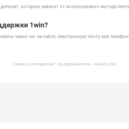
 депозит, которые зависят от используемого метода плат
оддержки 1win?
помочь через чат на сайте, электронную почту или телефо
Category:
Uncategorized
By
digitalawesome
May 28, 2026