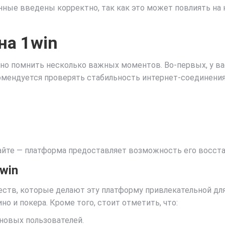
нные введены корректно, так как это может повлиять на 
на 1win
жно помнить несколько важных моментов. Во-первых, у 
омендуется проверять стабильность интернет-соединения
вайте — платформа предоставляет возможность его восста
win
тв, которые делают эту платформу привлекательной для
но и покера. Кроме того, стоит отметить, что:
новых пользователей.