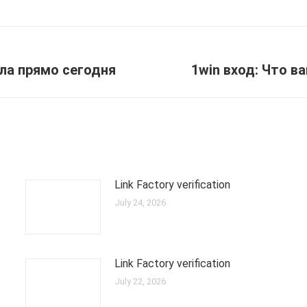
ала прямо сегодня
1win вход: Что в
Next
post:
Link Factory verification
July 24, 2026
Link Factory verification
July 22, 2026