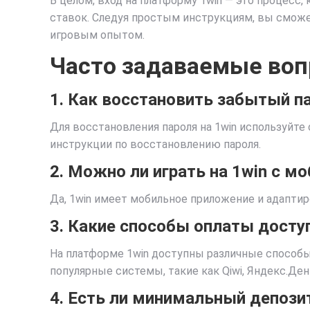
В целом, вход на платформу 1win — это процесс
ставок. Следуя простым инструкциям, вы сможе
игровым опытом.
Часто задаваемые воп
1. Как восстановить забытый па
Для восстановления пароля на 1win используйте 
инструкции по восстановлению пароля.
2. Можно ли играть на 1win с м
Да, 1win имеет мобильное приложение и адаптир
3. Какие способы оплаты досту
На платформе 1win доступны различные способы
популярные системы, такие как Qiwi, Яндекс.День
4. Есть ли минимальный депози