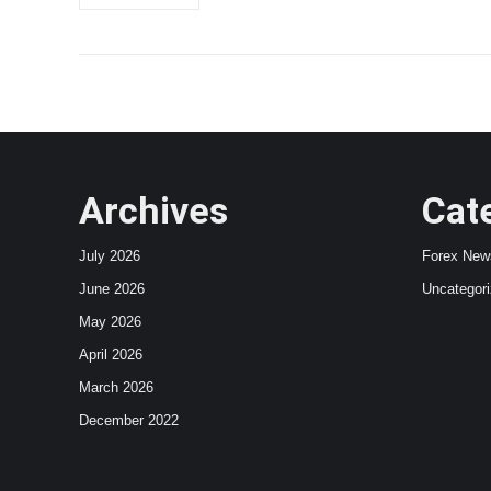
Archives
Cat
July 2026
Forex New
June 2026
Uncategor
May 2026
April 2026
March 2026
December 2022