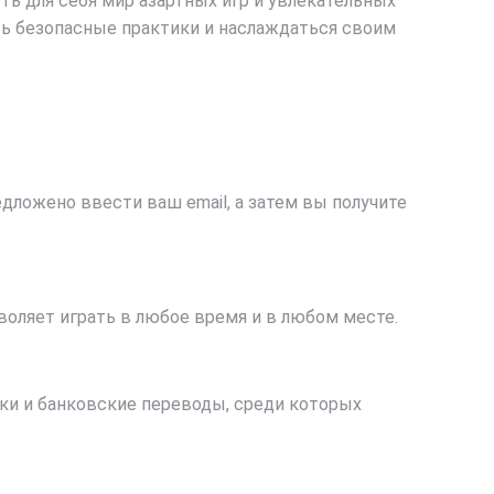
ть для себя мир азартных игр и увлекательных
ть безопасные практики и наслаждаться своим
едложено ввести ваш email, а затем вы получите
воляет играть в любое время и в любом месте.
ки и банковские переводы, среди которых