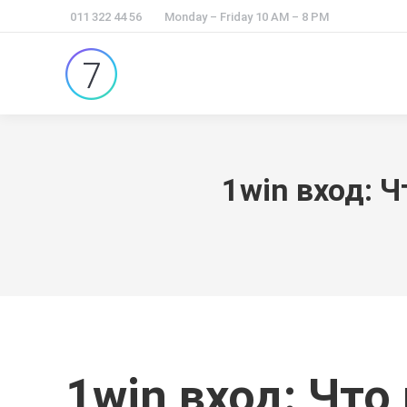
011 322 44 56
Monday – Friday 10 AM – 8 PM
1win вход: 
1win вход: Чт