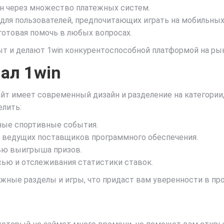
н через множество платежных систем.
для пользователей, предпочитающих играть на мобильных
готовая помочь в любых вопросах.
т и делают 1win конкурентоспособной платформой на ры
ал 1win
айт имеет современный дизайн и разделение на категории
елить:
чные спортивные события.
т ведущих поставщиков программного обеспечения.
ью выигрыша призов.
сью и отслеживания статистики ставок.
жные разделы и игры, что придаст вам уверенности в пр